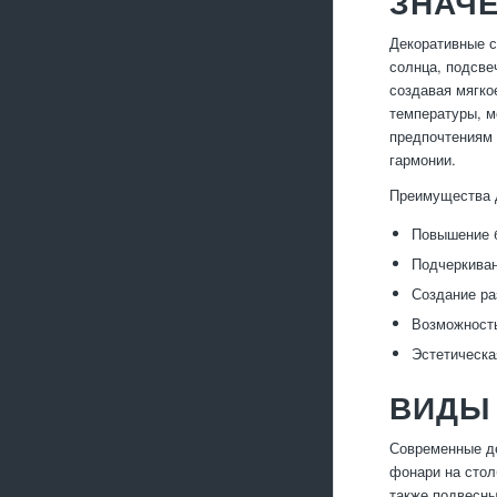
ЗНАЧ
Декоративные с
солнца, подсве
создавая мягко
температуры, м
предпочтениям 
гармонии.
Преимущества 
Повышение б
Подчеркиван
Создание ра
Возможность
Эстетическа
ВИДЫ
Современные де
фонари на стол
также подвесны