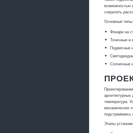
возможностью и
сократить расх
Основные типы
Фонари на с
Точечные и 
Подвесные и
Светодиодны
Солнечные и
ПРОЕК
Проектирование
архитектурных 
температура. У
механических п
подстраиваясь 
Этапы установк