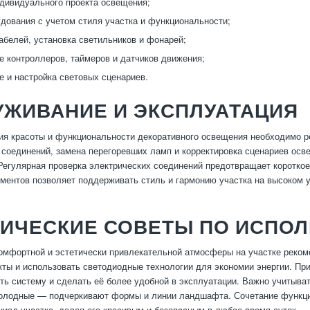
дивидуального проекта освещения;
дования с учетом стиля участка и функциональности;
абелей, установка светильников и фонарей;
 контроллеров, таймеров и датчиков движения;
е и настройка световых сценариев.
УЖИВАНИЕ И ЭКСПЛУАТАЦИЯ
я красоты и функциональности декоративного освещения необходимо ре
а соединений, замена перегоревших ламп и корректировка сценариев ос
 Регулярная проверка электрических соединений предотвращает коротко
ментов позволяет поддерживать стиль и гармонию участка на высоком у
ТИЧЕСКИЕ СОВЕТЫ ПО ИСПО
омфортной и эстетически привлекательной атмосферы на участке реком
ты и использовать светодиодные технологии для экономии энергии. Пр
ть систему и сделать её более удобной в эксплуатации. Важно учитыва
холодные — подчеркивают формы и линии ландшафта. Сочетание функци
циал участка, делая его красивым и безопасным в любое время суток.