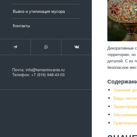
Вывоз и утилизация мусора
Контакты
Декоративные с
территорию, но
деталей. С их 
безопасное мес
Почта:
info@terrasirovanie.ru
Телефон:
+7 (916) 948-43-03
Содержан
Значение де
Виды светил
Проектирова
Обслуживани
Практически