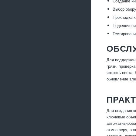
Создание ин
Выбор обору
Прокладка к
Подключение
Тестировани
ОБСЛ
Для поддержани
грязи, проверк
яркость света.
обновление эле
ПРАК
Для создания к
ключевые объек
автоматизирова
атмосферу, а 
раскрыть потен