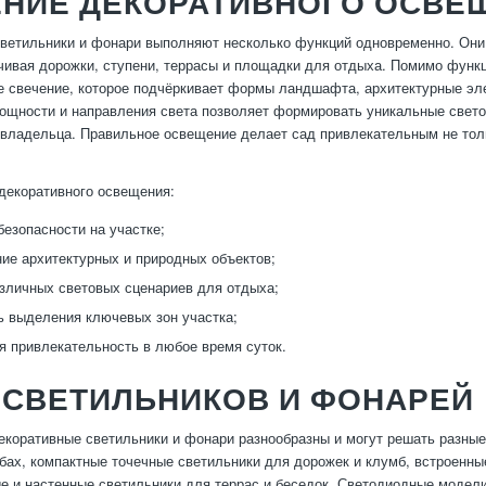
ЕНИЕ ДЕКОРАТИВНОГО ОСВЕ
ветильники и фонари выполняют несколько функций одновременно. Они
чивая дорожки, ступени, террасы и площадки для отдыха. Помимо функ
е свечение, которое подчёркивает формы ландшафта, архитектурные эл
ощности и направления света позволяет формировать уникальные свето
владельца. Правильное освещение делает сад привлекательным не толь
декоративного освещения:
езопасности на участке;
ие архитектурных и природных объектов;
зличных световых сценариев для отдыха;
 выделения ключевых зон участка;
я привлекательность в любое время суток.
 СВЕТИЛЬНИКОВ И ФОНАРЕЙ
коративные светильники и фонари разнообразны и могут решать разные 
бах, компактные точечные светильники для дорожек и клумб, встроенны
е и настенные светильники для террас и беседок. Светодиодные модели