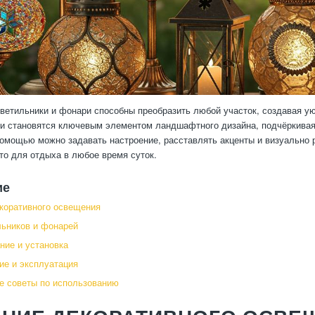
ветильники и фонари способны преобразить любой участок, создавая у
 и становятся ключевым элементом ландшафтного дизайна, подчёркивая 
помощью можно задавать настроение, расставлять акценты и визуально 
то для отдыха в любое время суток.
ие
коративного освещения
ьников и фонарей
ние и установка
е и эксплуатация
е советы по использованию