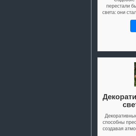
перестали б
света: они ст
Декорат
све
Декоративные
способны прео
создавая атмо