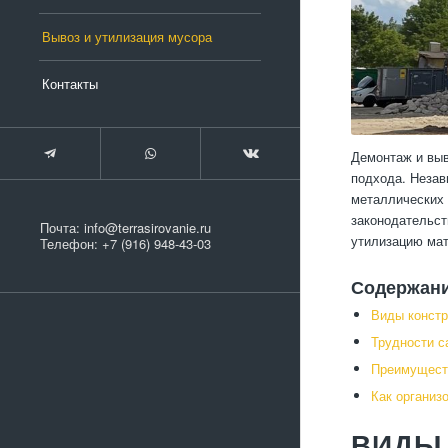
Вывоз и утилизация мусора
Контакты
Демонтаж и выв
подхода. Незав
металлических 
законодательст
Почта:
info@terrasirovanie.ru
утилизацию мат
Телефон:
+7 (916) 948-43-03
Содержан
Виды констр
Трудности с
Преимущест
Как организ
ВИДЫ