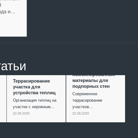
й
ода и…
татьи
Комбинированные
материалы для
Террасирование
подпорных стен
участка для
устройства теплиц
Современное
Организация теплиц на
террасирование
участке с неровным…
участков…
22.08.2025
22.08.2025