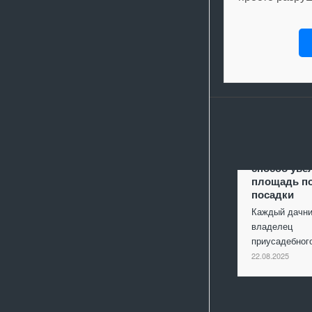
Террасиров
способ уве
площадь п
посадки
Каждый дачни
владелец
приусадебно
22.08.2025