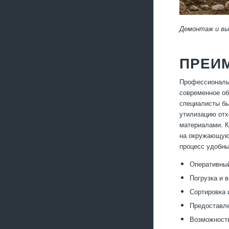
Демонтаж и вы
ПРЕИ
Профессиональн
современное об
специалисты бы
утилизацию отх
материалами. К
на окружающую 
процесс удобны
Оперативный
Погрузка и 
Сортировка 
Предоставле
Возможность