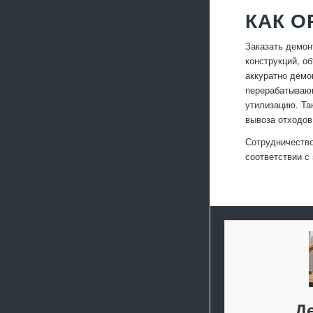
КАК О
Заказать демон
конструкций, о
аккуратно демо
перерабатывающ
утилизацию. Та
вывоза отходов
Сотрудничество
соответствии с
Д