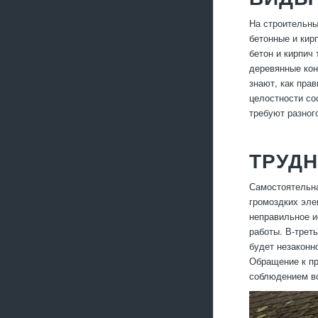
На строительны
бетонные и кир
бетон и кирпич
деревянные кон
знают, как пра
целостности со
требуют разног
ТРУД
Самостоятельна
громоздких эле
неправильное и
работы. В-трет
будет незаконн
Обращение к пр
соблюдением вс