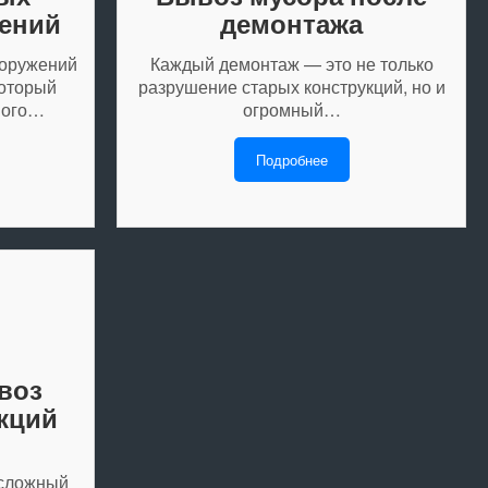
жений
демонтажа
ооружений
Каждый демонтаж — это не только
который
разрушение старых конструкций, но и
ного…
огромный…
Подробнее
воз
кций
 сложный