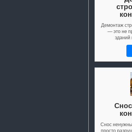
стр
кон
Демонтаж стр
— это не п
зданий
Снос
кон
Снос ненужны
просто разру