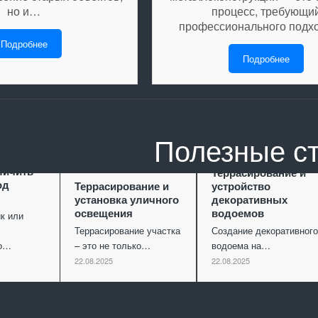
но и…
процесс, требующи
профессионального подх
Подробнее
Подробнее
Полезные с
ание как
личить
Террасирование и
од
Террасирование и
устройство
установка уличного
декоративных
освещения
водоемов
к или
Террасирование участка
Создание декоративного
го…
– это не только…
водоема на…
22.08.2025
22.08.2025