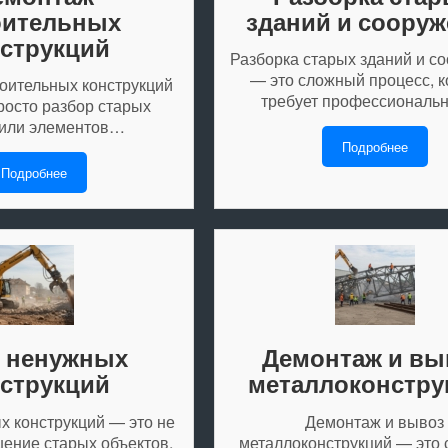
оительных
зданий и соору
струкций
Разборка старых зданий и с
— это сложный процесс, 
оительных конструкций
требует профессиональ
росто разбор старых
 или элементов…
Подробнее
Подробнее
 ненужных
Демонтаж и вы
струкций
металлоконстру
х конструкций — это не
Демонтаж и вывоз
шение старых объектов,
металлоконструкций — это