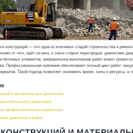
оз конструкций — это одна из ключевых стадий строительства и ремонт
исимо от того, идёт ли речь о сносе старых перегородок, демонтаже две
и бетонных элементов, неправильное выполнение работ может привест
ва. Профессиональная компания обеспечивает полный цикл работ: аккур
ериалов. Такой подход позволяет экономить время, силы и ресурсы, а та
ие
укций и материалы для демонтажа
амостоятельного демонтажа
ва профессионального демонтажа
овать демонтаж и вывоз
 КОНСТРУКЦИЙ И МАТЕРИАЛ