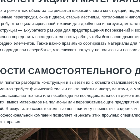
х и ремонтных объектах встречается широкий спектр конструкций, под
пичные перегородки, окна и двери, старые лестницы, потолочные и напо
 требуют специализированной техники для дробления и погрузки, металл
струкции — аккуратного разбора для предотвращения повреждений и во
вильно определить последовательность работ, чтобы безопасно демонтир
седних элементов. Также важно правильно сортировать материалы для п
о подхода при переработке, что снижает нагрузку на полигоны и позволя
НОСТИ САМОСТОЯТЕЛЬНОГО 
я попытка разобрать конструкции и вывезти их с объекта сталкивается 
ментов требует физической силы и опыта работы с инструментами, а ма
спользование техники или несоблюдение последовательности демонтаж
ьих, вывоз материалов на полигоны или перерабатывающие предприятия 
ой. В результате самостоятельные попытки могут привести к задержкам
офессиональной компании позволяет избежать этих проблем: специалис
ех правил.