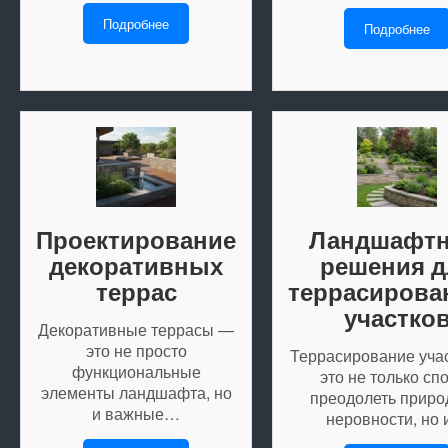
Подробнее
Подробнее
Проектирование
Ландшафт
декоративных
решения д
террас
террасирова
участко
Декоративные террасы —
это не просто
Террасирование уча
функциональные
это не только сп
элементы ландшафта, но
преодолеть прир
и важные…
неровности, но