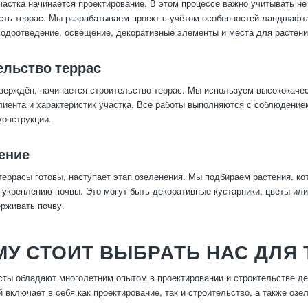
частка начинается проектирование. В этом процессе важно учитывать не
ть террас. Мы разрабатываем проект с учётом особенностей ландшафта
водоотведение, освещение, декоративные элементы и места для растени
ельство террас
тверждён, начинается строительство террас. Мы используем высококаче
лиента и характеристик участка. Все работы выполняются с соблюдением
конструкции.
ение
 террасы готовы, наступает этап озеленения. Мы подбираем растения, ко
 укреплению почвы. Это могут быть декоративные кустарники, цветы и
ерживать почву.
У СТОИТ ВЫБРАТЬ НАС ДЛЯ
ты обладают многолетним опытом в проектировании и строительстве де
 включает в себя как проектирование, так и строительство, а также озе