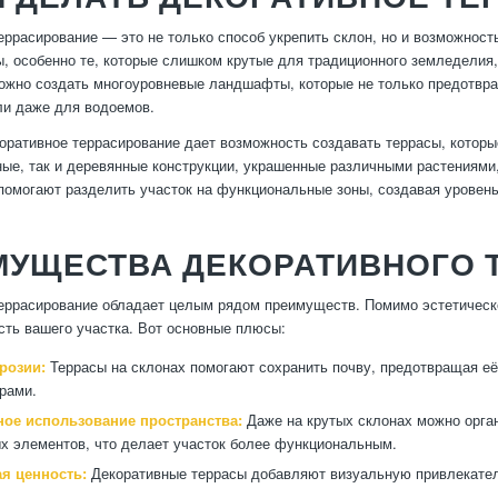
еррасирование — это не только способ укрепить склон, но и возможнос
ы, особенно те, которые слишком крутые для традиционного земледели
ожно создать многоуровневые ландшафты, которые не только предотвра
ли даже для водоемов.
коративное террасирование дает возможность создавать террасы, кото
ные, так и деревянные конструкции, украшенные различными растениями
помогают разделить участок на функциональные зоны, создавая уровен
МУЩЕСТВА ДЕКОРАТИВНОГО 
еррасирование обладает целым рядом преимуществ. Помимо эстетическо
ть вашего участка. Вот основные плюсы:
розии:
Террасы на склонах помогают сохранить почву, предотвращая е
рами.
ое использование пространства:
Даже на крутых склонах можно орган
х элементов, что делает участок более функциональным.
ая ценность:
Декоративные террасы добавляют визуальную привлекател