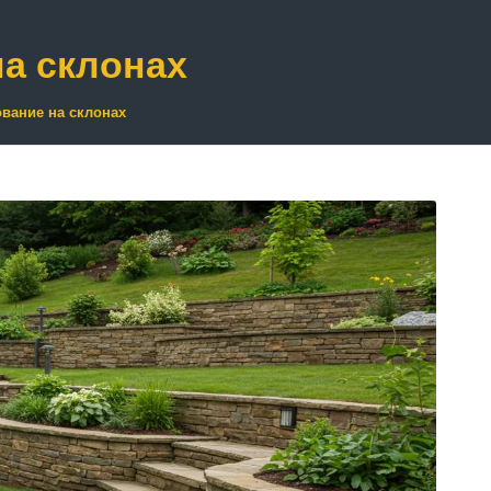
а склонах
вание на склонах