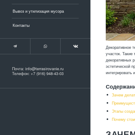
Вывоз и утилизация мусора
Контакты
Декоративное т
участок. Такие
декоративных р
эстетической п
Почта:
info@terrasirovanie.ru
интегрировать 
Телефон:
+7 (916) 948-43-03
Содержан
Зачем делат
Преимуществ
Этапы созда
Почему стои
ЗАЧЕМ