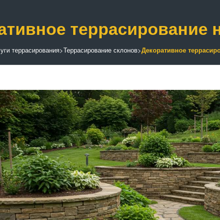
ативное террасирование н
уги террасирования
>
Террасирование склонов
>
Декоративное террасиро