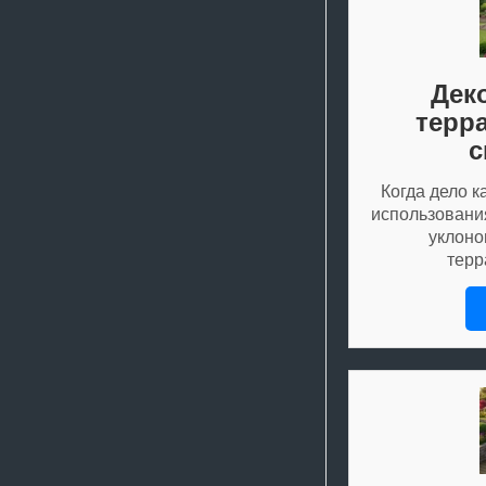
Дек
терр
с
Когда дело 
использовани
уклоно
тер