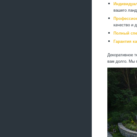
Индивидуа
вашего лан
Профессио
качество и 
Полный спе
Гарантия ка
Декоративное т
вам долго. Мы 