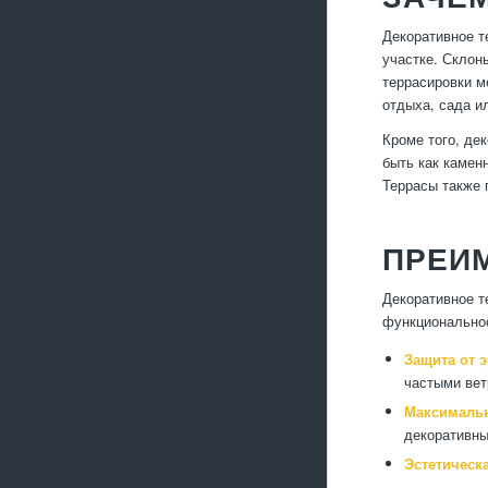
Декоративное т
участке. Склон
террасировки м
отдыха, сада и
Кроме того, де
быть как камен
Террасы также 
ПРЕИ
Декоративное т
функциональнос
Защита от э
частыми вет
Максимальн
декоративны
Эстетическ