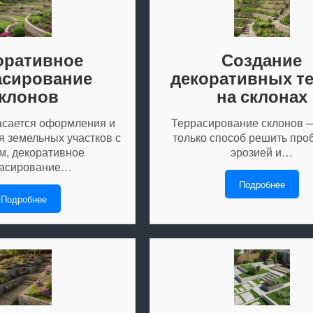
оративное
Создание
асирование
декоративных т
клонов
на склонах
касается оформления и
Террасирование склонов —
я земельных участков с
только способ решить про
м, декоративное
эрозией и…
расирование…
Подробнее
Подробнее