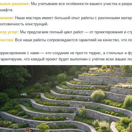
льные решения:
Мы учитываем все особенности вашего участка и разра
дшафта.
нализм:
Наши мастера имеют большой опыт работы с различными материа
долговечность конструкций.
ктр услуг:
Мы предлагаем полный цикл работ — от проектирования и стр
чества:
Все наши работы сопровождаются гарантией на качество, что п
еррасирование с нами — это создание не просто террас, а стильных и
гарантируем, что каждый проект будет выполнен с учётом всех ваших по