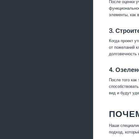
После оценки у
функциональнос
элементы, как 
3. Строит
Когда проект у
от пожеланий к
долговечность 
4. Озелен
После того как
способствовать
вид и будут уд
ПОЧЕМ
Наши специалис
подход, который