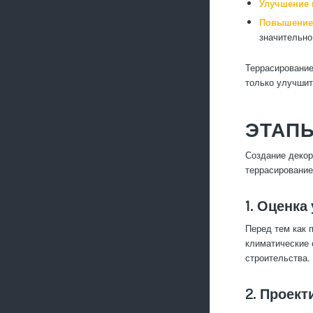
Улучшение 
Повышение 
значительно
Террасирование
только улучшит
ЭТАП
Создание декор
террасирование
1. Оценка
Перед тем как 
климатические 
строительства.
2. Проект