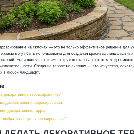
еррасирование на склонах — это не только эффективное решение для ук
 террасы могут быть использованы для создания красивых ландшафтных
астений. Если ваш участок имеет крутые склоны, то этот метод поможет
ривлекательности. Создание террас на склонах — это искусство, сочет
их в любой ландшафт.
ие
ь декоративное террасирование?
а декоративного террасирования
ния декоративных террас
т выбрать нас для террасирования?
 ДЕЛАТЬ ДЕКОРАТИВНОЕ ТЕ