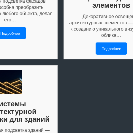
 подсветка фасадов
элементов
особна преобразить
 любого объекта, делая
Декоративное освеще
его…
архитектурных элементов —
к созданию уникального виз
Подробнее
облика…
Подробнее
истемы
тектурной
ки для зданий
ая подсветка зданий —