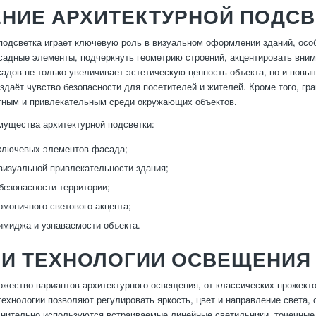
ЕНИЕ АРХИТЕКТУРНОЙ ПОДСВ
подсветка играет ключевую роль в визуальном оформлении зданий, особ
адные элементы, подчеркнуть геометрию строений, акцентировать вниман
дов не только увеличивает эстетическую ценность объекта, но и повы
оздаёт чувство безопасности для посетителей и жителей. Кроме того, г
тным и привлекательным среди окружающих объектов.
ущества архитектурной подсветки:
ключевых элементов фасада;
изуальной привлекательности здания;
безопасности территории;
рмоничного светового акцента;
миджа и узнаваемости объекта.
 И ТЕХНОЛОГИИ ОСВЕЩЕНИЯ
жество вариантов архитектурного освещения, от классических прожект
ехнологии позволяют регулировать яркость, цвет и направление света,
нительно используются встраиваемые линейные светильники, точечные 