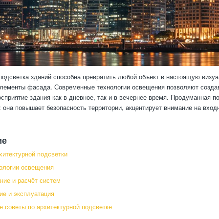
подсветка зданий способна превратить любой объект в настоящую визу
лементы фасада. Современные технологии освещения позволяют создав
осприятие здания как в дневное, так и в вечернее время. Продуманная п
 она повышает безопасность территории, акцентирует внимание на вход
ие
хитектурной подсветки
ологии освещения
ние и расчёт систем
е и эксплуатация
е советы по архитектурной подсветке