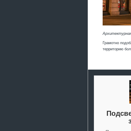
Архитектурная
Грамотно подоб
территорию бол
Подсве