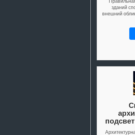
Правильная
зданий сп
внешний облик
С
архи
подсвет
Архитектурн