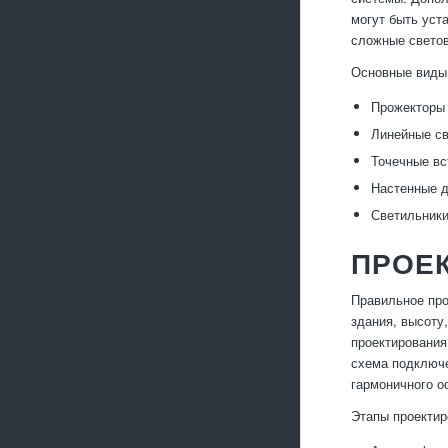
могут быть уст
сложные светов
Основные виды 
Прожекторы
Линейные св
Точечные вс
Настенные д
Светильники
ПРОЕК
Правильное про
здания, высоту
проектирования
схема подключе
гармоничного о
Этапы проектир