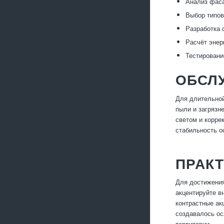
Анализ фас
Выбор типов
Разработка 
Расчёт энер
Тестировани
ОБСЛ
Для длительной
пыли и загрязн
светом и корре
стабильность о
ПРАКТ
Для достижения
акцентируйте в
контрастные ак
создавалось ос
территории.