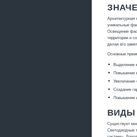
ЗНАЧ
Архитектурная 
уникальные фас
Освещение фаса
территории и с
делая его заме
Основные преим
Выделение 
Повышение в
Увеличение 
Создание га
Повышение и
ВИДЫ
Существует мно
Светодиодные т
системы. Допол