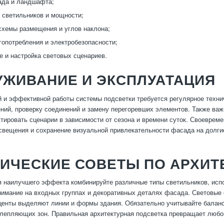
ада и ландшафта;
 светильников и мощности;
схемы размещения и углов наклона;
гопотребления и электробезопасности;
е и настройка световых сценариев.
УЖИВАНИЕ И ЭКСПЛУАТАЦИЯ
 и эффективной работы системы подсветки требуется регулярное техни
ений, проверку соединений и замену перегоревших элементов. Также ва
ктировать сценарии в зависимости от сезона и времени суток. Своеврем
свещения и сохранение визуальной привлекательности фасада на долги
ИЧЕСКИЕ СОВЕТЫ ПО АРХИТ
 наилучшего эффекта комбинируйте различные типы светильников, испо
нимание на входных группах и декоративных деталях фасада. Световые
центы выделяют линии и формы здания. Обязательно учитывайте баланс
лепляющих зон. Правильная архитектурная подсветка превращает любо