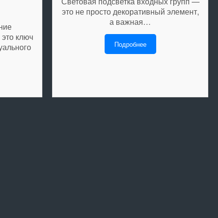
Световая подсветка входных групп —
это не просто декоративный элемент,
а важная…
ние
 это ключ
Подробнее
уального