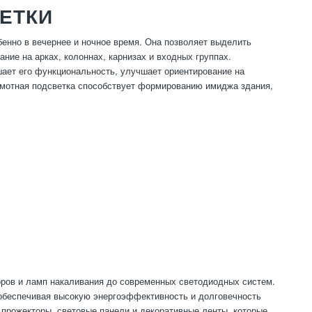
ЕТКИ
енно в вечернее и ночное время. Она позволяет выделить
ие на арках, колоннах, карнизах и входных группах.
шает его функциональность, улучшает ориентирование на
рамотная подсветка способствует формированию имиджа здания,
оров и ламп накаливания до современных светодиодных систем.
 обеспечивая высокую энергоэффективность и долговечность
прожекторы, световые панели и декоративные ленты, которые