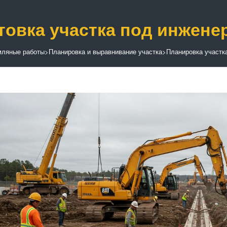
товка участка под инжене
мляные работы
>
Планировка и выравнивание участка
>
Планировка участк