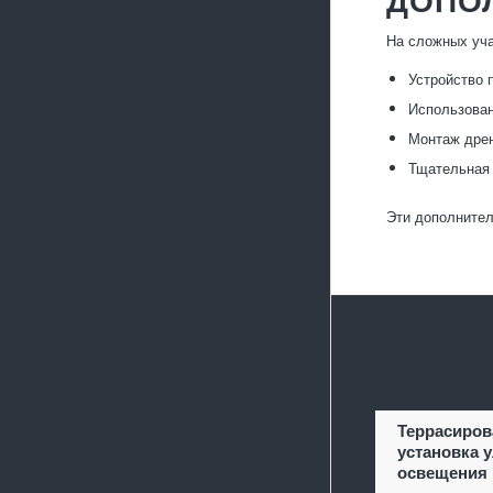
На сложных уча
Устройство 
Использован
Монтаж дрен
Тщательная 
Эти дополнител
Террасиров
установка 
освещения