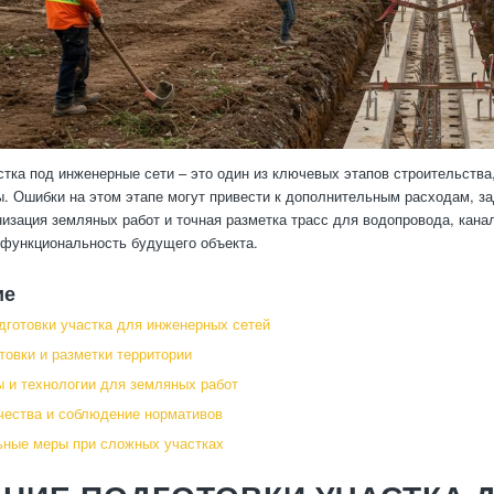
стка под инженерные сети – это один из ключевых этапов строительств
. Ошибки на этом этапе могут привести к дополнительным расходам, з
низация земляных работ и точная разметка трасс для водопровода, кана
 функциональность будущего объекта.
ие
дготовки участка для инженерных сетей
товки и разметки территории
 и технологии для земляных работ
чества и соблюдение нормативов
ные меры при сложных участках