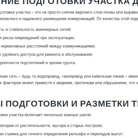
НИЕ ПОДГОТОВКИ УЧАСТКА 
готовка участка – это не просто снятие верхнего слоя почвы или вырав
зопасного и надежного размещения коммуникаций. От качества этой подг
ть и стабильность инженерных сетей;
 риска повреждений при эксплуатации;
 нормативных расстояний между коммуникациями;
 удобного доступа для ремонта и обслуживания;
роятности подтоплений и эрозии грунта.
ная сеть – будь то водопровод, газопровод или кабельная линия – имее
х факторов может привести к авариям, протечкам или обрушениям, что 
 ПОДГОТОВКИ И РАЗМЕТКИ 
овки участка включает несколько важных шагов:
ритории от растительности, мусора и старых построек;
ая съемка для точного определения рельефа и перепадов высот;