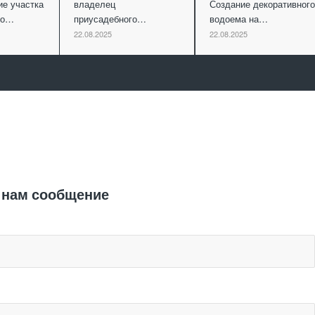
ие участка
владелец
Создание декоративного
ко…
приусадебного…
водоема на…
22.08.2025
22.08.2025
Отправить заявку
 нам сообщение