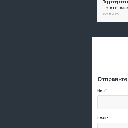
Террасирован
– это не толь
22.08.2025
Отправьте
Имя
*
Емейл
*