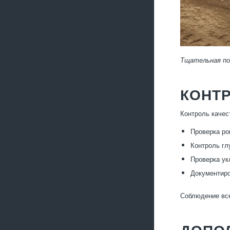
Тщательная по
КОНТ
Контроль качес
Проверка ро
Контроль гл
Проверка ук
Документиро
Соблюдение все
ДОПО