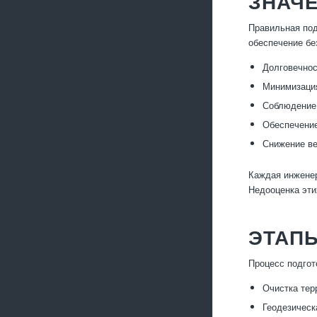
ЗНАЧЕ
Правильная под
обеспечение бе
Долговечнос
Минимизация
Соблюдение
Обеспечение
Снижение ве
Каждая инженер
Недооценка эти
ЭТАПЫ
Процесс подгот
Очистка тер
Геодезическ