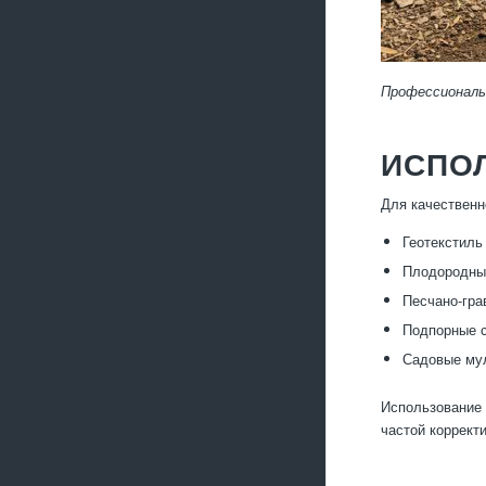
Профессиональ
ИСПО
Для качественн
Геотекстиль
Плодородный
Песчано-гра
Подпорные с
Садовые мул
Использование 
частой коррект