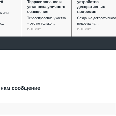
од
Террасирование и
устройство
установка уличного
декоративных
освещения
водоемов
к или
Террасирование участка
Создание декоративного
го…
– это не только…
водоема на…
22.08.2025
22.08.2025
Отправить заявку
 нам сообщение