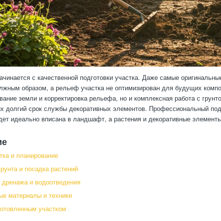
ачинается с качественной подготовки участка. Даже самые оригинальны
лжным образом, а рельеф участка не оптимизирован для будущих композ
вание земли и корректировка рельефа, но и комплексная работа с грун
 долгий срок службы декоративных элементов. Профессиональный подх
дет идеально вписана в ландшафт, а растения и декоративные элемент
ие
тка и планирование
грунта и посадка растений
 дренажа и водоотведения
е материалы и техники
готовленным участком