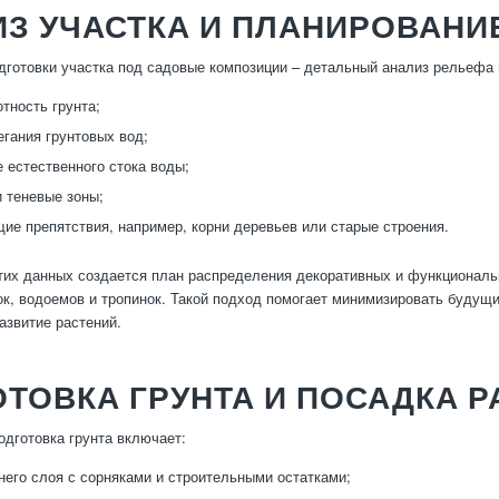
З УЧАСТКА И ПЛАНИРОВАНИ
дготовки участка под садовые композиции – детальный анализ рельефа 
отность грунта;
егания грунтовых вод;
 естественного стока воды;
 теневые зоны;
е препятствия, например, корни деревьев или старые строения.
тих данных создается план распределения декоративных и функциональн
ок, водоемов и тропинок. Такой подход помогает минимизировать будущи
азвитие растений.
ТОВКА ГРУНТА И ПОСАДКА Р
одготовка грунта включает:
него слоя с сорняками и строительными остатками;