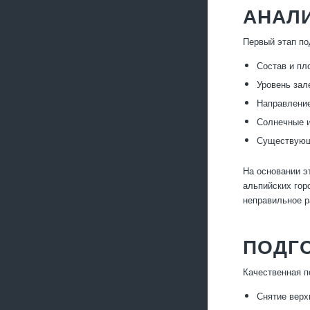
АНАЛИ
Первый этап по
Состав и пл
Уровень зал
Направление
Солнечные и
Существующи
На основании э
альпийских гор
неправильное р
ПОДГО
Качественная п
Снятие верх