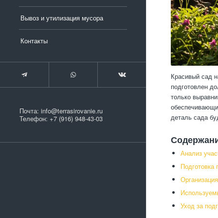
Вывоз и утилизация мусора
Контакты
Красивый сад н
подготовлен до
только выравни
обеспечивающих
Почта:
info@terrasirovanie.ru
деталь сада бу
Телефон:
+7 (916) 948-43-03
Содержан
Анализ учас
Подготовка 
Организация
Используемы
Уход за под