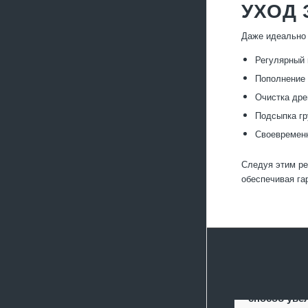
УХОД
Даже идеально 
Регулярный 
Пополнение 
Очистка дре
Подсыпка гр
Своевременн
Следуя этим ре
обеспечивая га
Террасиров
способ уве