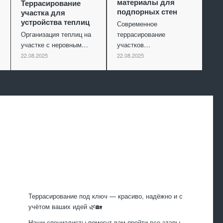
материалы для
Террасирование
подпорных стен
участка для
устройства теплиц
Современное
Организация теплиц на
террасирование
участке с неровным…
участков…
22.08.2025
22.08.2025
Произведем
работы
Террасирование под ключ — красиво, надёжно и с
учётом ваших идей 🌿🏡
Наши специалисты помогут вам пройти все этапы