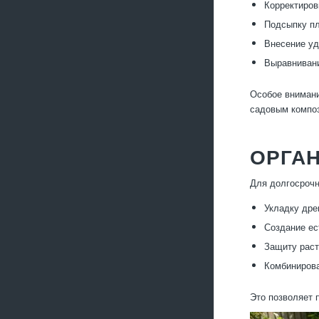
Корректиров
Подсыпку пл
Внесение уд
Выравнивани
Особое внимани
садовым композ
ОРГА
Для долгосрочн
Укладку дре
Создание ес
Защиту раст
Комбинирова
Это позволяет 