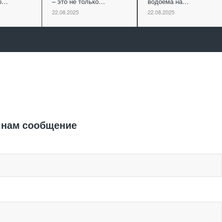
го…
– это не только…
водоема на…
22.08.2025
22.08.2025
Отправить заявку
 нам сообщение