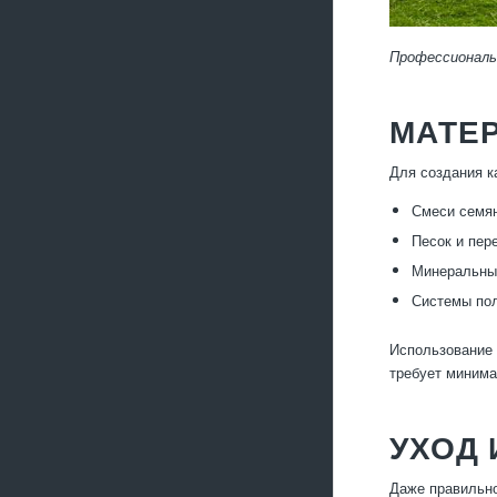
Профессиональн
МАТЕР
Для создания к
Смеси семян
Песок и пер
Минеральные
Системы пол
Использование 
требует минима
УХОД 
Даже правильно