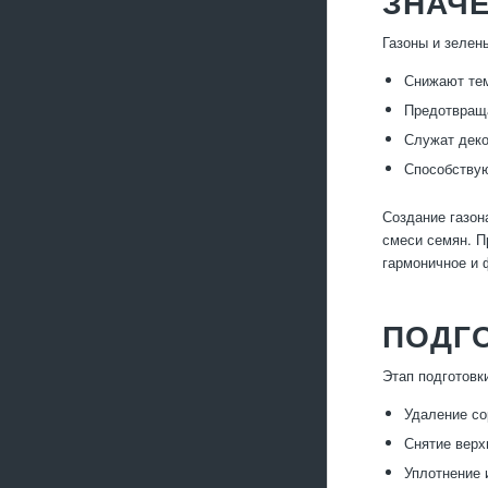
ЗНАЧЕ
Газоны и зелен
Снижают тем
Предотвраща
Служат деко
Способствую
Создание газон
смеси семян. П
гармоничное и 
ПОДГО
Этап подготовк
Удаление со
Снятие верх
Уплотнение 