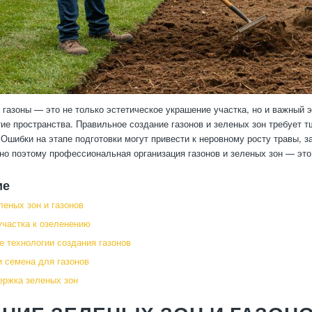
 газоны — это не только эстетическое украшение участка, но и важный 
ие пространства. Правильное создание газонов и зеленых зон требует т
 Ошибки на этапе подготовки могут привести к неровному росту травы, 
о поэтому профессиональная организация газонов и зеленых зон — это 
ие
леных зон и газонов
участка к озеленению
 технологии создания газонов
 семена для газонов
ержка зеленых зон