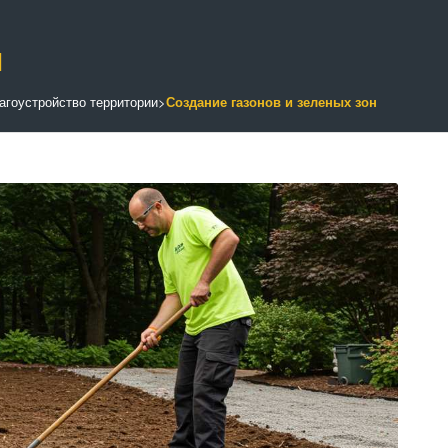
н
агоустройство территории
>
Создание газонов и зеленых зон