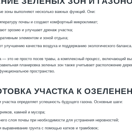
НИЕ ЗЕЛЕНЫХ ЗОН И ГАЗОН
ые зоны выполняют несколько важных функций. Они:
пературу почвы и создают комфортный микроклимат;
ют эрозию и улучшает дренаж участка;
ративным элементом и зоной отдыха;
т улучшению качества воздуха и поддержанию экологического баланса
а — это не просто посев травы, а комплексный процесс, включающий вы
равильная планировка зеленых зон также учитывает расположение дерев
функциональное пространство.
ТОВКА УЧАСТКА К ОЗЕЛЕНЕ
и участка определяет успешность будущего газона. Основные шаги:
рняков, камней и мусора;
него слоя почвы при необходимости для устранения неровностей;
и выравнивание грунта с помощью катков и трамбовок;