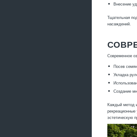
Внесение уд
Тщательная под
насаждений.
СОВР
Современное оз
Посев семян
Укладка рул
Использован
Создание мн
Каждый метод и
рекреационные 
эстетическую п