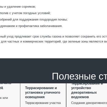
вы и удаление сорняков;
полив с учетом погодных условий;
обрений для поддержания плодородия почвы;
 дренажем и профилактика заболачивания.
ый уход продлевает срок службы газона и позволяет сохранить его эст
 для частных и коммерческих территорий, где зеленые зоны являются ви
Полезные с
ание как
личить
Террасирование и
од
Террасирование и
устройство
установка уличного
декоративных
освещения
водоемов
к или
Террасирование участка
Создание декоративного