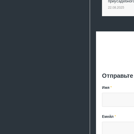
приусадебно
22.08.2025
Отправьте
Имя
*
Емейл
*