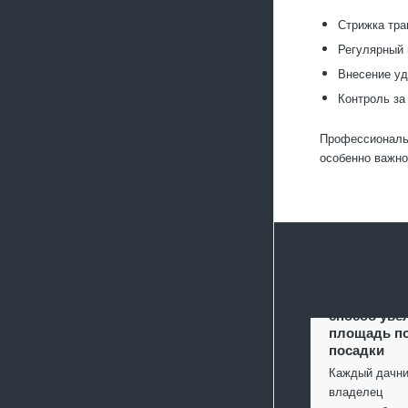
Стрижка тра
Регулярный 
Внесение уд
Контроль за
Профессиональн
особенно важно
Террасиров
способ уве
площадь п
посадки
Каждый дачни
владелец