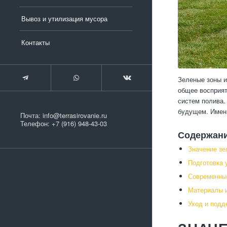
Вывоз и утилизация мусора
Контакты
Зеленые зоны и
общее восприят
систем полива.
будущем. Именн
Почта:
info@terrasirovanie.ru
Телефон:
+7 (916) 948-43-03
Содержан
Значение зе
Подготовка 
Современные
Материалы и
Уход и подд