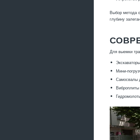
Выбор метода о
глубину залега
СОВР
Для выемки тра
Экскаваторы
Мини-погруз
Самосвалы д
Виброплиты 
Гидромолоты