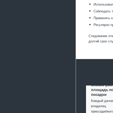
Использоват
Соблюдать т
Применять к
Регулярно п
Следование эти
долгий срок сл
Террасиров
способ уве
площадь п
посадки
Каждый дачни
владелец
приусадебно