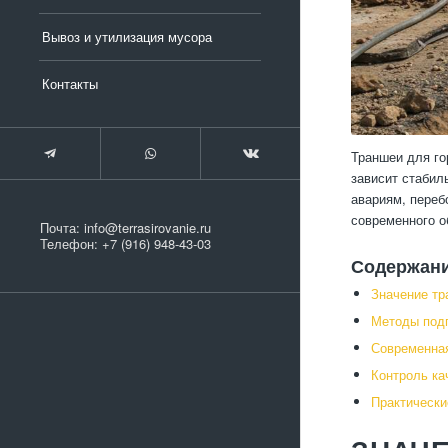
Вывоз и утилизация мусора
Контакты
Траншеи для го
зависит стабил
авариям, переб
современного о
Почта:
info@terrasirovanie.ru
Телефон:
+7 (916) 948-43-03
Содержан
Значение тр
Методы подг
Современная
Контроль ка
Практически