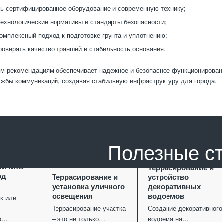
ь сертифицированное оборудование и современную технику;
ехнологические нормативы и стандарты безопасности;
омплексный подход к подготовке грунта и уплотнению;
роверять качество траншей и стабильность основания.
м рекомендациям обеспечивает надежное и безопасное функционировани
ужбы коммуникаций, создавая стабильную инфраструктуру для города.
Полезные с
ание как
личить
Террасирование и
од
Террасирование и
устройство
установка уличного
декоративных
освещения
водоемов
к или
Террасирование участка
Создание декоративного
го…
– это не только…
водоема на…