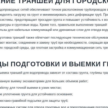
ЕНИЕ ТРАНШЕЙ ДЛЯ ГОРОДС
допроводных сетей обеспечивают точное расположение трубопроводов в
ределять нагрузку на грунт и минимизировать риск деформации труб. П
системы, предотвращает просадки грунта и повышает устойчивость к во
ратуры и грунтовые воды. Кроме того, правильное выполнение траншей
льзы для кабельных коммуникаций или дренажные слои для отвода вод
готовка траншей также облегчает последующее техническое обслуживан
ют монтаж, соединение и замену труб при необходимости, сокращая вр
ях городской среды, где плотная застройка и коммуникационная сеть тр
Ы ПОДГОТОВКИ И ВЫЕМКИ Г
емка траншей для водопровода зависит от состава грунта, глубины тр
анную выемку экскаваторами для больших объемов работ;
ботку для точной выемки в узких местах;
е уплотнение грунта для устойчивого основания;
песчано-гравийной подсыпки для защиты труб;
дренажных систем для отвода грунтовых вод и предотвращения подтопл