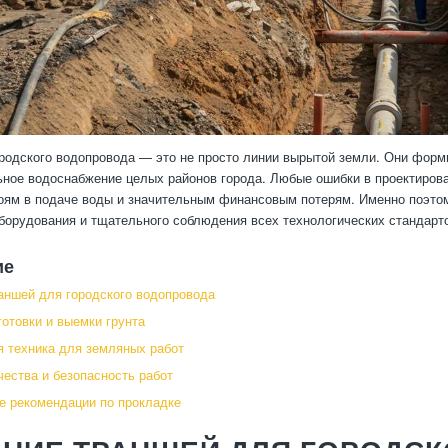
родского водопровода — это не просто линии вырытой земли. Они форм
ьное водоснабжение целых районов города. Любые ошибки в проектирован
оям в подаче воды и значительным финансовым потерям. Именно поэтом
борудования и тщательного соблюдения всех технологических стандарт
ие
аншей для городского водопровода
отовки и выемки грунта
 техника для земляных работ
чества и безопасность работ
е рекомендации по прокладке