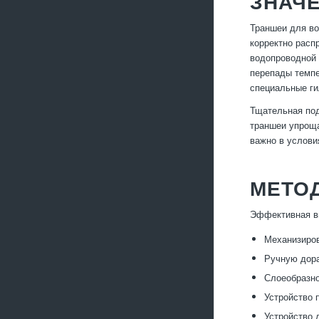
ЗНАЧ
Траншеи для во
корректно расп
водопроводной 
перепады темпе
специальные ги
Тщательная под
траншеи упроща
важно в услови
МЕТОД
Эффективная вы
Механизиров
Ручную дора
Слоеобразно
Устройство 
Устройство 