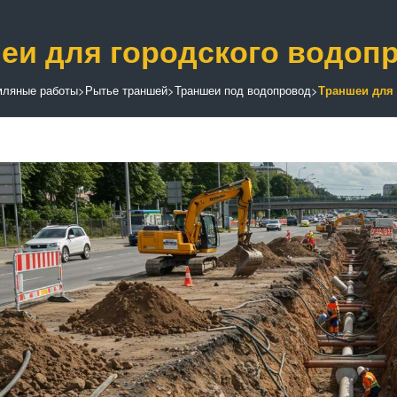
еи для городского водоп
мляные работы
>
Рытье траншей
>
Траншеи под водопровод
>
Траншеи для 