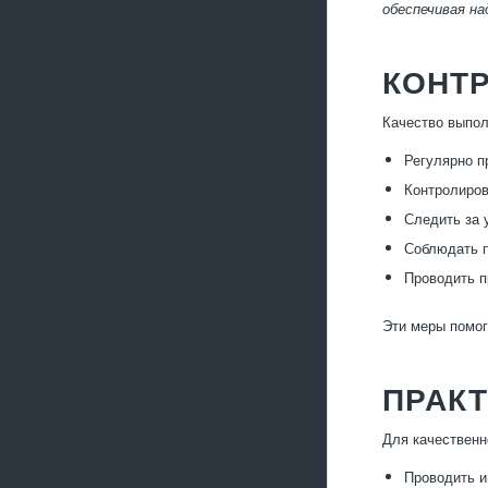
обеспечивая на
КОНТР
Качество выпол
Регулярно п
Контролиров
Следить за 
Соблюдать п
Проводить п
Эти меры помог
ПРАК
Для качественн
Проводить и