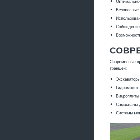
Оптимальное
Безопасные 
Использован
Соблюдение 
Возможность
СОВР
Современные пр
траншей:
Экскаваторы
Гидромолоты
Виброплиты 
Самосвалы д
Системы мон