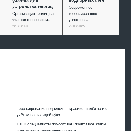
участка для
устройства теплиц
Современное
Организация теплиц на
террасирование
участке с неровным…
участков…
22.08.2025
22.08.2025
Произведем
работы
Террасирование под ключ — красиво, надёжно и с
учётом ваших идей 🌿🏡
Наши специалисты помогут вам пройти все этапы
подготовки и реализации проекта: