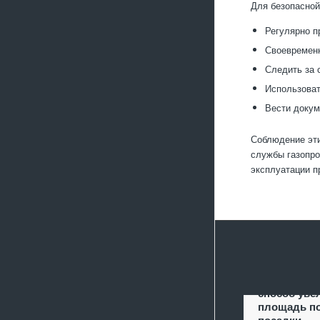
Для безопасной
Регулярно п
Своевременн
Следить за 
Использоват
Вести докум
Соблюдение эти
службы газопро
эксплуатации 
Террасиров
способ уве
площадь п
посадки