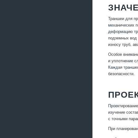
ЗНАЧ
Траншеи для пр
механических п
деформацию тру
подземных вод 
износу труб, а
Особое внимани
и уплотнение с
Каждая траншея
безопасности.
ПРОЕ
Проектирование
изучение соста
с точными пара
При планирован