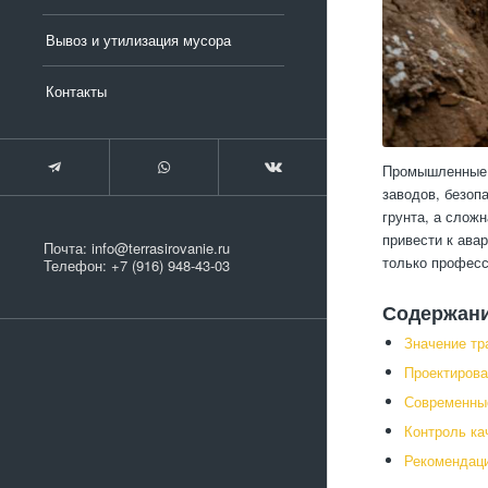
Вывоз и утилизация мусора
Контакты
Промышленные г
заводов, безоп
грунта, а слож
привести к ава
Почта:
info@terrasirovanie.ru
только професс
Телефон:
+7 (916) 948-43-03
Содержан
Значение т
Проектирова
Современные
Контроль ка
Рекомендаци