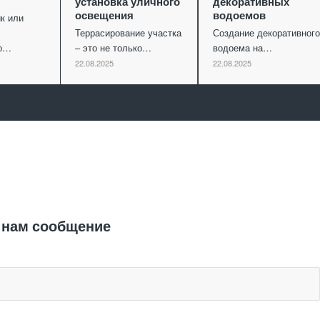
установка уличного
декоративных
освещения
водоемов
к или
Террасирование участка
Создание декоративного
го…
– это не только…
водоема на…
22.08.2025
22.08.2025
Отправить заявку
 нам сообщение