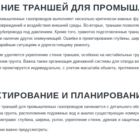
ЕНИЕ ТРАНШЕЙ ДЛЯ ПРОМЫ
омышленных газопроводов выполняют несколько критически важных функ
овреждений и воздействия внешней среды. Во-вторых, траншеи позволяю
бопровода под давлением. Кроме того, грамотно подготовленные транш
и наличие других коммуникаций. Ошибки в проектировании глубины, ши
варийным ситуациям и дорогостоящему ремонту.
е уделяется укреплению стенок траншеи, особенно на нестабильных гру
лоев грунта. Важна также организация дренажной системы для отвода в
 проектируется индивидуально, с учетом масштаба объекта, протяженн
КТИРОВАНИЕ И ПЛАНИРОВАН
 траншей для промышленных газопроводов начинается с детального обс
ва грунта, расположение подземных вод и анализ существующих коммун
метрами: глубина, ширина, уклон, укрепление стенок, дренаж и защитны
ии важно предусмотреть: