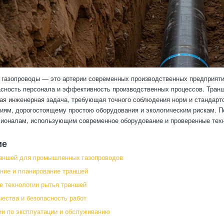
азопроводы — это артерии современных производственных предприятий
асность персонала и эффективность производственных процессов. Тран
ная инженерная задача, требующая точного соблюдения норм и стандарт
риям, дорогостоящему простою оборудования и экологическим рискам.
ионалам, использующим современное оборудование и проверенные техн
ие
раншей для промышленных газопроводов
ние и планирование траншей
 технологии рытья траншей
чества и безопасность работ
и по эксплуатации и обслуживанию