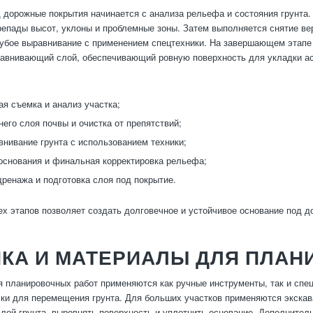
 дорожные покрытия начинается с анализа рельефа и состояния грунта
епады высот, уклоны и проблемные зоны. Затем выполняется снятие верх
рубое выравнивание с применением спецтехники. На завершающем этапе 
внивающий слой, обеспечивающий ровную поверхность для укладки асф
ая съемка и анализ участка;
него слоя почвы и очистка от препятствий;
внивание грунта с использованием техники;
основания и финальная корректировка рельефа;
дренажа и подготовка слоя под покрытие.
х этапов позволяет создать долговечное и устойчивое основание под д
КА И МАТЕРИАЛЫ ДЛЯ ПЛАН
 планировочных работ применяются как ручные инструменты, так и спец
чки для перемещения грунта. Для больших участков применяются экскав
слой грунта, выровнять поверхность и уплотнить основание. Дополнител