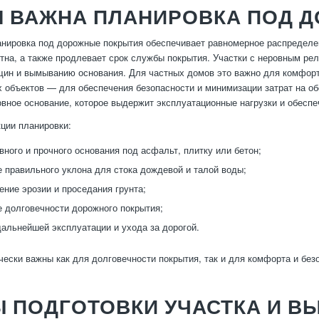
М ВАЖНА ПЛАНИРОВКА ПОД 
нировка под дорожные покрытия обеспечивает равномерное распределен
тна, а также продлевает срок службы покрытия. Участки с неровным ре
ин и вымыванию основания. Для частных домов это важно для комфортн
 объектов — для обеспечения безопасности и минимизации затрат на о
овное основание, которое выдержит эксплуатационные нагрузки и обесп
ции планировки:
вного и прочного основания под асфальт, плитку или бетон;
 правильного уклона для стока дождевой и талой воды;
ние эрозии и проседания грунта;
 долговечности дорожного покрытия;
альнейшей эксплуатации и ухода за дорогой.
чески важны как для долговечности покрытия, так и для комфорта и без
 ПОДГОТОВКИ УЧАСТКА И В