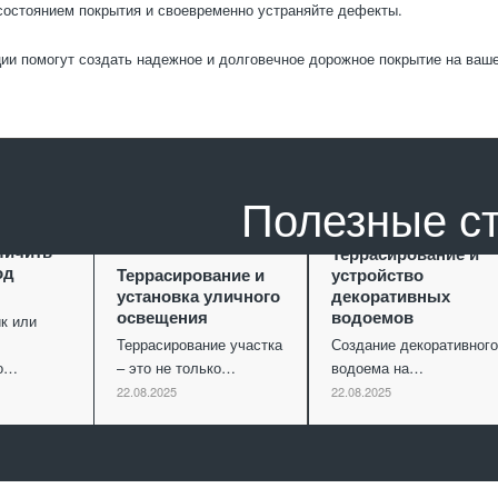
состоянием покрытия и своевременно устраняйте дефекты.
ии помогут создать надежное и долговечное дорожное покрытие на ваше
Полезные с
ание как
личить
Террасирование и
од
Террасирование и
устройство
установка уличного
декоративных
освещения
водоемов
к или
Террасирование участка
Создание декоративного
го…
– это не только…
водоема на…
22.08.2025
22.08.2025