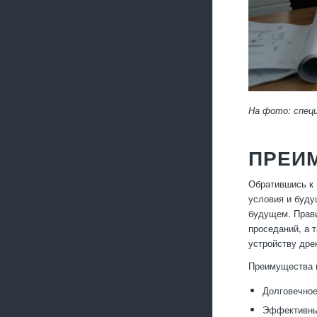
На фото: спец
ПРЕИ
Обратившись к 
условия и буду
будущем. Прави
проседаний, а 
устройству дре
Преимущества 
Долговечное
Эффективный