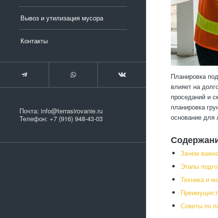
Вывоз и утилизация мусора
Контакты
Планировка под
влияет на долг
проседаний и с
планировка гру
Почта:
info@terrasirovanie.ru
основание для 
Телефон:
+7 (916) 948-43-03
Содержан
Зачем важна
Этапы подго
Техника и м
Преимущест
Советы по п