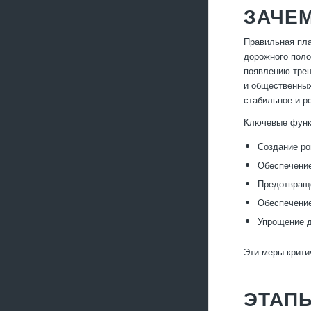
ЗАЧЕ
Правильная пла
дорожного поло
появлению трещ
и общественных
стабильное и р
Ключевые функ
Создание ро
Обеспечение
Предотвраще
Обеспечение
Упрощение д
Эти меры крити
ЭТАПЫ