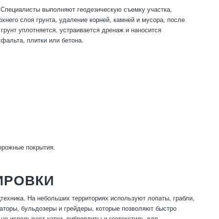
. Специалисты выполняют геодезическую съемку участка,
него слоя грунта, удаление корней, камней и мусора, после
грунт уплотняется, устраивается дренаж и наносится
альта, плитки или бетона.
орожные покрытия.
ИРОВКИ
техника. На небольших территориях используют лопаты, грабли,
аторы, бульдозеры и грейдеры, которые позволяют быстро
ьно используют катки, виброплиты и геотекстиль для