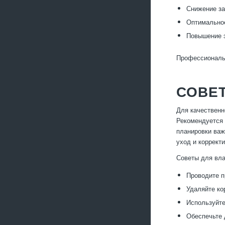
Снижение за
Оптимальное
Повышение э
Профессиональн
СОВЕТ
Для качественн
Рекомендуется 
планировки важ
уход и коррект
Советы для вла
Проводите п
Удаляйте ко
Используйте
Обеспечьте 