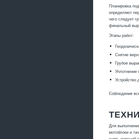
Планировка под
определяют пер
чего следует г
финальный выра
Этапы работ:
Геодезическ
Снятие верх
Грубое выра
Уплотнение 
Устройство 
Соблюдение все
ТЕХНИ
Для выполнения
мотоблоки и та
снять верхний 