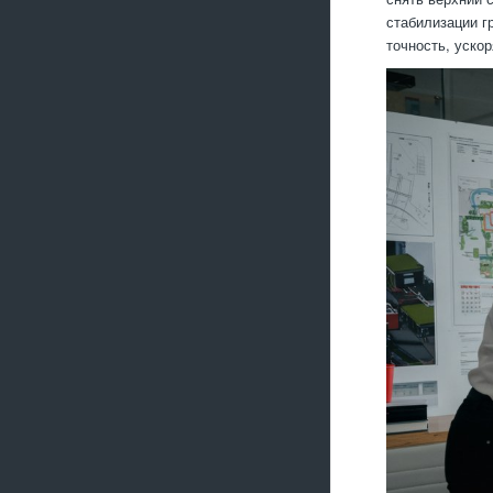
стабилизации г
точность, уско