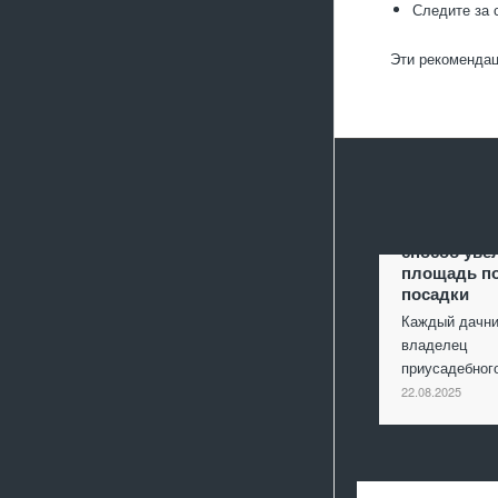
Следите за 
Эти рекомендац
Террасиров
способ уве
площадь п
посадки
Каждый дачни
владелец
приусадебно
22.08.2025