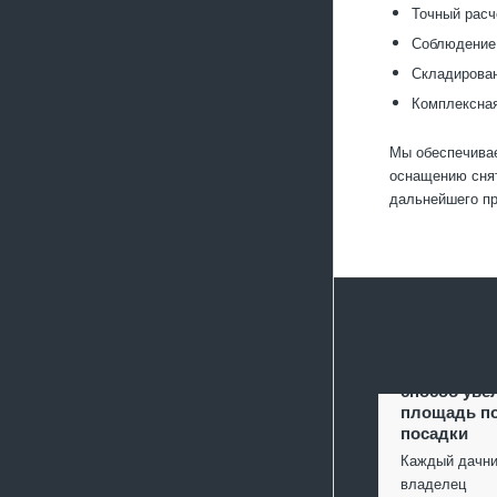
Точный расч
Соблюдение 
Складирован
Комплексная
Мы обеспечивае
оснащению снят
дальнейшего п
Террасиров
способ уве
площадь п
посадки
Каждый дачни
владелец