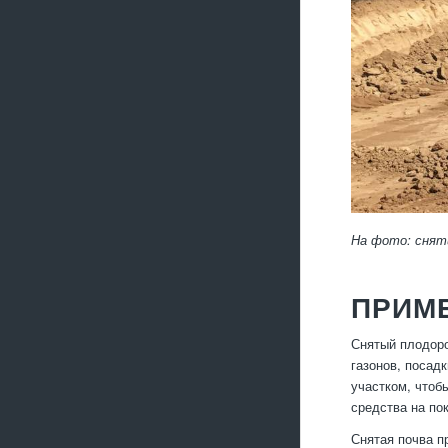
На фото: снят
ПРИМ
Снятый плодоро
газонов, посад
участком, чтоб
средства на по
Снятая почва п