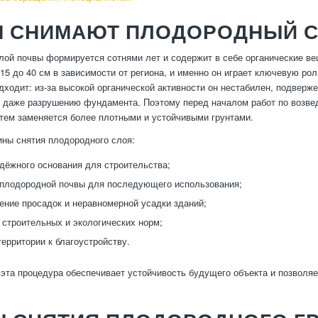
М СНИМАЮТ ПЛОДОРОДНЫЙ 
ой почвы формируется сотнями лет и содержит в себе органические ве
 15 до 40 см в зависимости от региона, и именно он играет ключевую ро
одходит: из-за высокой органической активности он нестабилен, подверж
даже разрушению фундамента. Поэтому перед началом работ по возвед
атем заменяется более плотными и устойчивыми грунтами.
ны снятия плодородного слоя:
дёжного основания для строительства;
плодородной почвы для последующего использования;
ние просадок и неравномерной усадки зданий;
строительных и экологических норм;
территории к благоустройству.
 эта процедура обеспечивает устойчивость будущего объекта и позволя