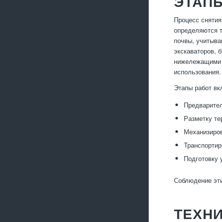
ЭТАП
Процесс снятия
определяются т
почвы, учитыва
экскаваторов, 
нижележащими с
использования.
Этапы работ вк
Предварител
Разметку те
Механизиров
Транспортир
Подготовку 
Соблюдение эти
ТЕХН