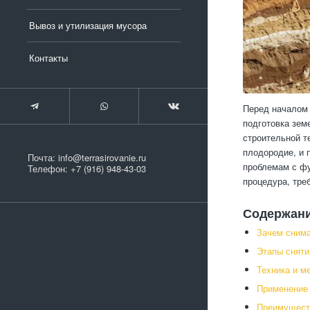
Вывоз и утилизация мусора
Контакты
Перед началом 
подготовка зем
строительной т
плодородие, и 
Почта:
info@terrasirovanie.ru
проблемам с фу
Телефон:
+7 (916) 948-43-03
процедура, тре
Содержан
Зачем сним
Этапы сняти
Техника и м
Применение 
Преимущест