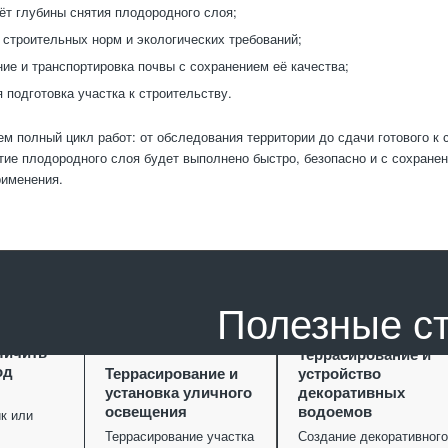
ёт глубины снятия плодородного слоя;
строительных норм и экологических требований;
ие и транспортировка почвы с сохранением её качества;
 подготовка участка к строительству.
м полный цикл работ: от обследования территории до сдачи готового к 
ие плодородного слоя будет выполнено быстро, безопасно и с сохране
рименения.
Полезные с
ание как
личить
Террасирование и
од
Террасирование и
устройство
установка уличного
декоративных
освещения
водоемов
к или
Террасирование участка
Создание декоративного