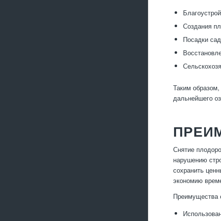
Благоустрой
Создания пл
Посадки сад
Восстановле
Сельскохозя
Таким образом,
дальнейшего оз
ПРЕИ
Снятие плодоро
нарушению стро
сохранить ценн
экономию време
Преимущества с
Использован