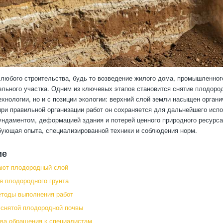
любого строительства, будь то возведение жилого дома, промышленного
ельного участка. Одним из ключевых этапов становится снятие плодород
ехнологии, но и с позиции экологии: верхний слой земли насыщен орг
при правильной организации работ он сохраняется для дальнейшего испо
ндаментом, деформацией здания и потерей ценного природного ресурса
бующая опыта, специализированной техники и соблюдения норм.
ие
ают плодородный слой
я плодородного грунта
етоды выполнения работ
снятой плодородной почвы
ва обращения к специалистам