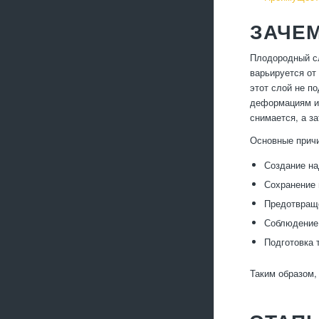
ЗАЧЕ
Плодородный сл
варьируется от
этот слой не п
деформациям и 
снимается, а з
Основные причи
Создание на
Сохранение 
Предотвраще
Соблюдение 
Подготовка 
Таким образом,