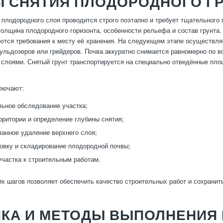
Ы СНЯТИЯ ПЛОДОРОДНОГО Г
 плодородного слоя проводится строго поэтапно и требует тщательного
олщина плодородного горизонта, особенности рельефа и состав грунта.
ются требования к месту её хранения. На следующем этапе осуществля
бульдозеров или грейдеров. Почва аккуратно снимается равномерно по 
лоями. Снятый грунт транспортируется на специально отведённые пло
лючают:
ьное обследование участка;
рритории и определение глубины снятия;
анное удаление верхнего слоя;
овку и складирование плодородной почвы;
участка к строительным работам.
х шагов позволяет обеспечить качество строительных работ и сохранит
ИКА И МЕТОДЫ ВЫПОЛНЕНИЯ