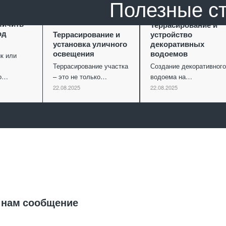
Полезные с
ание как
личить
Террасирование и
од
Террасирование и
устройство
установка уличного
декоративных
освещения
водоемов
к или
Террасирование участка
Создание декоративного
го…
– это не только…
водоема на…
22.08.2025
22.08.2025
Отправить заявку
 нам сообщение