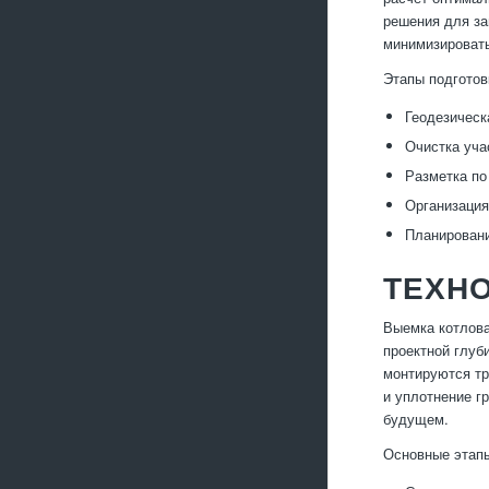
решения для за
минимизировать
Этапы подготов
Геодезическ
Очистка уча
Разметка по
Организация
Планировани
ТЕХН
Выемка котлова
проектной глуб
монтируются тр
и уплотнение г
будущем.
Основные этап