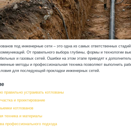
лованов под инженерные сети – это одна из самых ответственных стадий
коммуникаций. От правильного выбора глубины, формы и технологии вые
абельных и газовых сетей. Ошибки на этом этапе приводят к дополните
еменные методы и профессиональная техника позволяют выполнить работ
словия для последующей прокладки инженерных сетей.
ие
о правильно устраивать котлованы
участка и проектирование
выемки котлованов
я техника и материалы
ва профессионального подхода