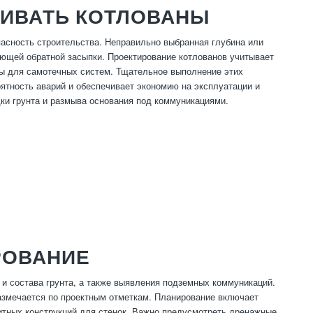
АИВАТЬ КОТЛОВАНЫ
пасность строительства. Неправильно выбранная глубина или
ющей обратной засыпки. Проектирование котлованов учитывает
оны для самотечных систем. Тщательное выполнение этих
ятность аварий и обеспечивает экономию на эксплуатации и
ки грунта и размыва основания под коммуникациями.
РОВАНИЕ
и и состава грунта, а также выявления подземных коммуникаций.
размечается по проектным отметкам. Планирование включает
итных конструкций для стенок. Важно предусмотреть дренажные