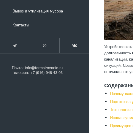
Вывоз и утилизация мусора
Контакты
Устройство кот
долговечность 
канализации, к
ситуаций. Совр
Почта:
info@terrasirovanie.ru
оптимальные у
Телефон:
+7 (916) 948-43-03
Содержан
Почему важн
Подготовка 
Технология 
Используема
Преимущест