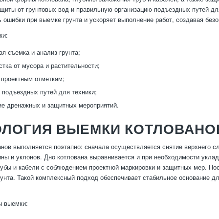
щиты от грунтовых вод и правильную организацию подъездных путей для
 ошибки при выемке грунта и ускоряет выполнение работ, создавая без
ки:
ая съемка и анализ грунта;
стка от мусора и растительности;
 проектным отметкам;
 подъездных путей для техники;
е дренажных и защитных мероприятий.
ОЛОГИЯ ВЫЕМКИ КОТЛОВАНО
нов выполняется поэтапно: сначала осуществляется снятие верхнего с
ины и уклонов. Дно котлована выравнивается и при необходимости укла
убы и кабели с соблюдением проектной маркировки и защитных мер. По
рунта. Такой комплексный подход обеспечивает стабильное основание д
ы выемки: