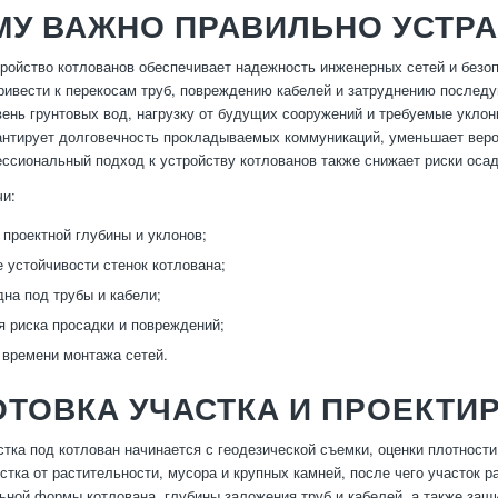
МУ ВАЖНО ПРАВИЛЬНО УСТР
ройство котлованов обеспечивает надежность инженерных сетей и безо
ивести к перекосам труб, повреждению кабелей и затруднению последу
овень грунтовых вод, нагрузку от будущих сооружений и требуемые укл
антирует долговечность прокладываемых коммуникаций, уменьшает веро
ссиональный подход к устройству котлованов также снижает риски осад
чи:
проектной глубины и уклонов;
 устойчивости стенок котлована;
дна под трубы и кабели;
 риска просадки и повреждений;
времени монтажа сетей.
ТОВКА УЧАСТКА И ПРОЕКТИ
стка под котлован начинается с геодезической съемки, оценки плотност
стка от растительности, мусора и крупных камней, после чего участок 
ьной формы котлована, глубины заложения труб и кабелей, а также защ