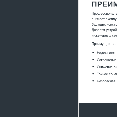
ПРЕИ
Профессиональн
снижает эксплу
будущих констр
Доверяя устрой
инженерных сет
Преимущества:
Надежность 
Сокращение 
Снижение ри
Точное собл
Безопасная 