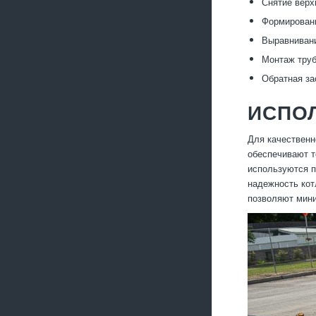
Снятие верх
Формировани
Выравнивани
Монтаж труб
Обратная за
ИСПО
Для качественн
обеспечивают т
используются п
надежность кот
позволяют мини