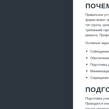
ПОЧЕ
Правильное уст
форма может пр
тип грунта, ур
требований гар
ремонте. Профе
Основные зада
Соблюдение 
Обеспечение
Подготовка 
Минимизация
Сокращение 
ПОДГО
Подготовка уча
Проводится очи
расчет оптимал