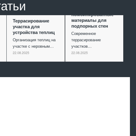
татьи
Комбинированные
материалы для
Террасирование
подпорных стен
участка для
устройства теплиц
Современное
Организация теплиц на
террасирование
участке с неровным…
участков…
22.08.2025
22.08.2025
Произведем
работы