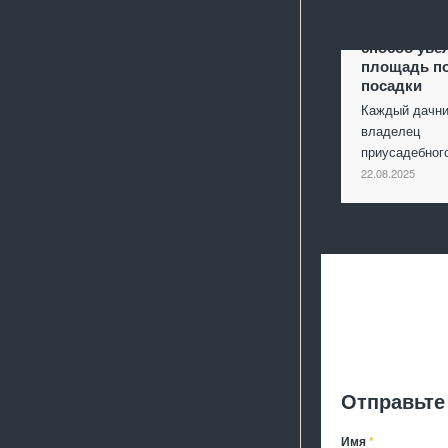
Террасиров
способ уве
площадь п
посадки
Каждый дачни
владелец
приусадебно
22.08.2025
Отправьте
Имя
*