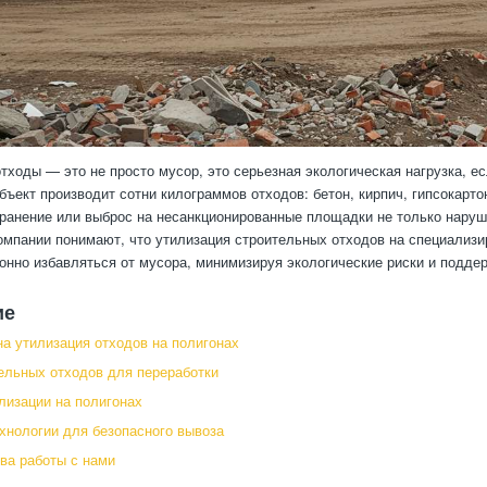
тходы — это не просто мусор, это серьезная экологическая нагрузка, 
бъект производит сотни килограммов отходов: бетон, кирпич, гипсокарт
ранение или выброс на несанкционированные площадки не только наруш
мпании понимают, что утилизация строительных отходов на специализ
конно избавляться от мусора, минимизируя экологические риски и подде
ие
а утилизация отходов на полигонах
ельных отходов для переработки
лизации на полигонах
ехнологии для безопасного вывоза
ва работы с нами