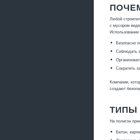
ПОЧЕ
Любой строител
с мусором веде
Использование 
Безопасно п
Соблюдать з
Организоват
Сократить з
Компании, кото
создают безопа
ТИПЫ
На полигон при
Бетон, кирп