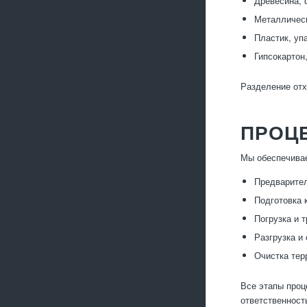
Древесина, 
Металлическ
Пластик, уп
Гипсокартон
Разделение отх
ПРОЦ
Мы обеспечивае
Предварител
Подготовка 
Погрузка и 
Разгрузка и
Очистка тер
Все этапы проц
ответственност