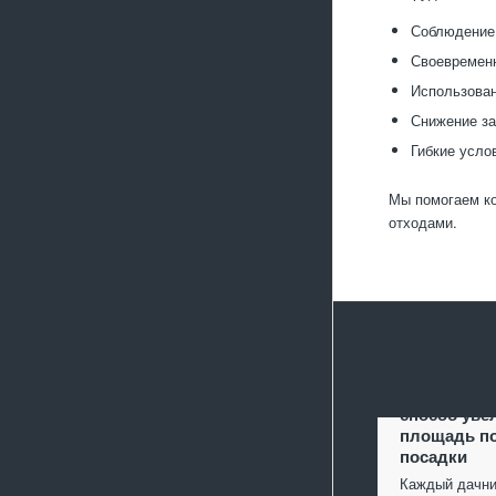
Соблюдение 
Своевременн
Использован
Снижение за
Гибкие усло
Мы помогаем ко
отходами.
Террасиров
способ уве
площадь п
посадки
Каждый дачни