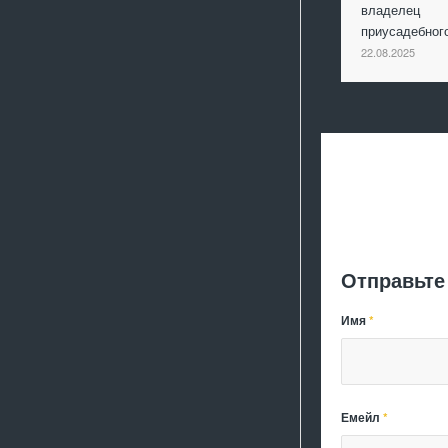
владелец
приусадебно
22.08.2025
Отправьте
Имя
*
Емейл
*