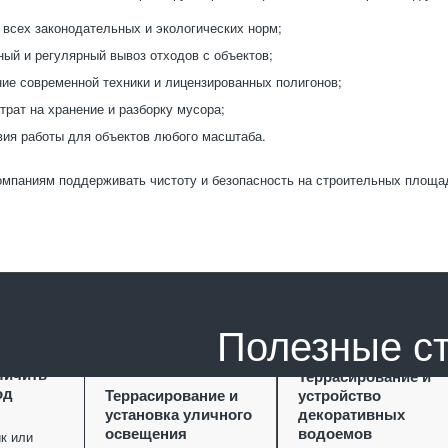
всех законодательных и экологических норм;
ый и регулярный вывоз отходов с объектов;
ие современной техники и лицензированных полигонов;
трат на хранение и разборку мусора;
вия работы для объектов любого масштаба.
мпаниям поддерживать чистоту и безопасность на строительных площад
Полезные с
ание как
личить
Террасирование и
од
Террасирование и
устройство
установка уличного
декоративных
освещения
водоемов
к или