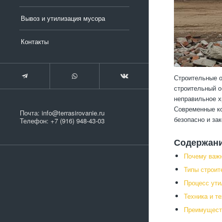
Вывоз и утилизация мусора
Контакты
Строительные о
строительный о
неправильное х
Современные ко
Почта:
info@terrasirovanie.ru
безопасно и за
Телефон:
+7 (916) 948-43-03
Содержан
Почему важн
Типы строит
Процесс ути
Техника и т
Преимущест