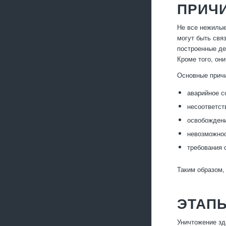
ПРИЧ
Не все нежилые
могут быть свя
построенные де
Кроме того, он
Основные причи
аварийное с
несоответст
освобождени
невозможнос
требования 
Таким образом,
ЭТАП
Уничтожение зд