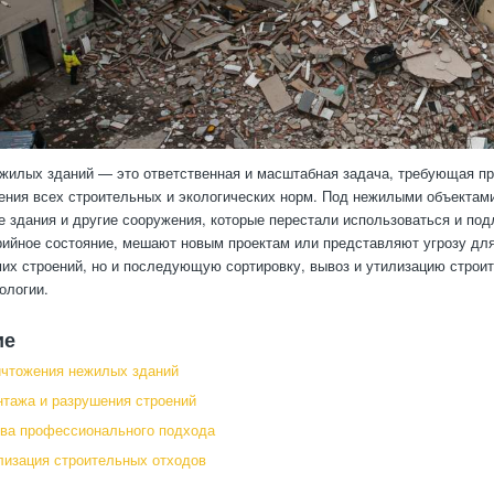
жилых зданий — это ответственная и масштабная задача, требующая п
ения всех строительных и экологических норм. Под нежилыми объектам
 здания и другие сооружения, которые перестали использоваться и подл
рийное состояние, мешают новым проектам или представляют угрозу дл
их строений, но и последующую сортировку, вывоз и утилизацию строит
ологии.
ие
ичтожения нежилых зданий
тажа и разрушения строений
ва профессионального подхода
лизация строительных отходов