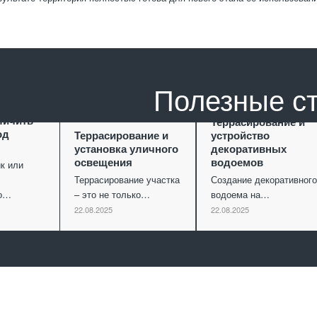
Полезные с
ание как
личить
Террасирование и
од
Террасирование и
устройство
установка уличного
декоративных
освещения
водоемов
к или
Террасирование участка
Создание декоративного
го…
– это не только…
водоема на…
22.08.2025
22.08.2025