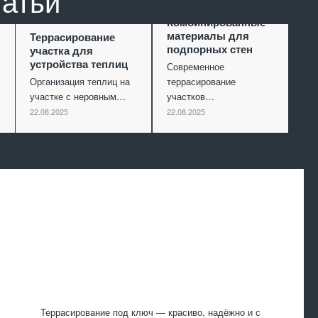
татьи
Комбинированные
материалы для
Террасирование
подпорных стен
участка для
устройства теплиц
Современное
Организация теплиц на
террасирование
участке с неровным…
участков…
22.08.2025
22.08.2025
Произведем
работы
Террасирование под ключ — красиво, надёжно и с