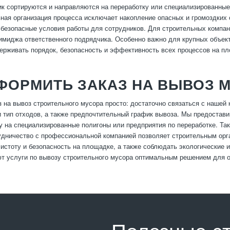
ик сортируются и направляются на переработку или специализированные
ая организация процесса исключает накопление опасных и громоздких 
 безопасные условия работы для сотрудников. Для строительных компан
миджа ответственного подрядчика. Особенно важно для крупных объекто
ерживать порядок, безопасность и эффективность всех процессов на п
ФОРМИТЬ ЗАКАЗ НА ВЫВОЗ 
 на вывоз строительного мусора просто: достаточно связаться с нашей
и тип отходов, а также предпочтительный график вывоза. Мы предостави
у на специализированные полигоны или предприятия по переработке. Та
удничество с профессиональной компанией позволяет строительным орг
истоту и безопасность на площадке, а также соблюдать экологические 
т услуги по вывозу строительного мусора оптимальным решением для 