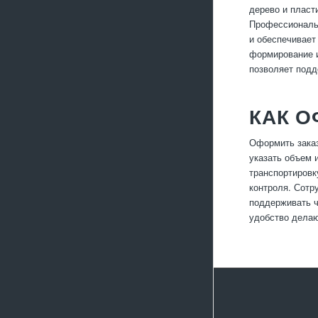
дерево и пласт
Профессиональн
и обеспечивает
формирование и
позволяет подд
КАК О
Оформить заказ
указать объем 
транспортировк
контроля. Сотр
поддерживать ч
удобство делаю