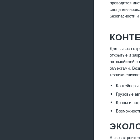
проводится инс
специализирова
безопасности и
КОНТ
Для вывоза стр
открытые и зак
автомобилей с 
объектами. Воз
техники снижае
Контейнеры 
Грузовые ав
Краны и пог
Возможность
ЭКОЛ
Вывоз строител