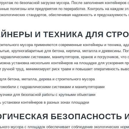
труктаж по безопасной загрузке мусора. После заполнения контейнеров 
нные полигоны или предприятия по переработке. Контроль на каждом эт
 экологических стандартов, обеспечивая надежность и предсказуемость 
ЕЙНЕРЫ И ТЕХНИКА ДЛЯ СТ
оительного мусора применяются современные контейнеры и техника, ад
рытые, крупногабаритные для бетона, кирпича, металла и древесины. П
гидравлическими системами, манипуляторов, кранов и погрузчиков, что
можна установка нескольких контейнеров на площадке для ускорения пр
т ручной труд, минимизирует риск травм и повышает оперативность выв
для бетона, металла, дерева и строительного мусора
томобили с гидравлическими системами и манипуляторами
рузчики для безопасной работы с крупными объектами
 установки контейнеров в разных зонах площадки
ОГИЧЕСКАЯ БЕЗОПАСНОСТЬ 
ьного мусора с площадок обеспечивает соблюдение экологических норм