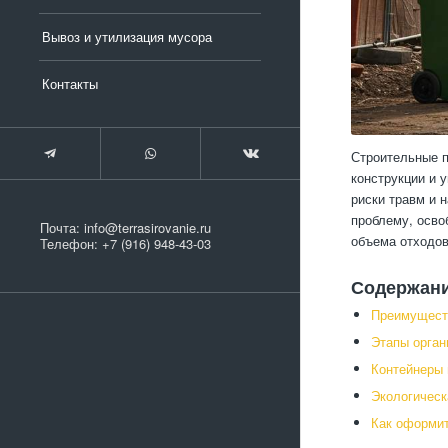
Вывоз и утилизация мусора
Контакты
Строительные п
конструкции и 
риски травм и 
проблему, осво
Почта:
info@terrasirovanie.ru
объема отходов
Телефон:
+7 (916) 948-43-03
Содержан
Преимущест
Этапы орган
Контейнеры 
Экологическ
Как оформит