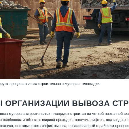
рует процесс вывоза строительного мусора с площадки.
Ы ОРГАНИЗАЦИИ ВЫВОЗА СТ
воза мусора с строительных площадок строится на четкой поэтапной сх
же особенности объекта: ширина проходов, наличие лифтов, подъездные 
техника, составляется график вывоза, согласованный с рабочим процес