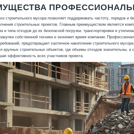
МУЩЕСТВА ПРОФЕССИОНАЛЬ
оз строительного мусора позволяет поддерживать чистоту, порядок и 
лнения строительных проектов. Главным преимуществом является компл
ма и типа отходов до их безопасной погрузки, транспортировки и утилиза
закупки собственной техники и экономит время компании. Профессиона
требований, предотвращает хаотичное накопление строительного мусор
ля крупных строительных объектов, где объемы отходов значительны, а
шая эффективность всех участников проекта.