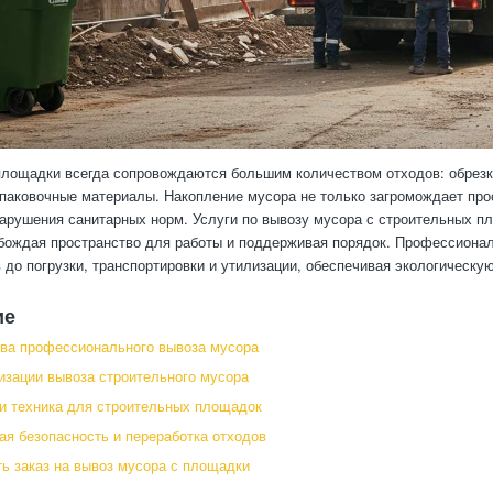
лощадки всегда сопровождаются большим количеством отходов: обрезки
упаковочные материалы. Накопление мусора не только загромождает про
нарушения санитарных норм. Услуги по вывозу мусора с строительных п
бождая пространство для работы и поддерживая порядок. Профессиональ
 до погрузки, транспортировки и утилизации, обеспечивая экологическу
ие
ва профессионального вывоза мусора
изации вывоза строительного мусора
и техника для строительных площадок
ая безопасность и переработка отходов
ь заказ на вывоз мусора с площадки