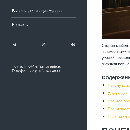
Вывоз и утилизация мусора
Контакты
Старые мебель 
занимает место
усилий, правил
обеспечивая бе
Почта:
info@terrasirovanie.ru
Телефон:
+7 (916) 948-43-03
Содержан
Почему важн
Услуги по у
Процесс орг
Преимущест
Практически