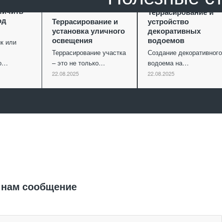
ание как
личить
Террасирование и
од
Террасирование и
устройство
установка уличного
декоративных
освещения
водоемов
к или
Террасирование участка
Создание декоративного
го…
– это не только…
водоема на…
22.08.2025
22.08.2025
Отправить заявку
 нам сообщение