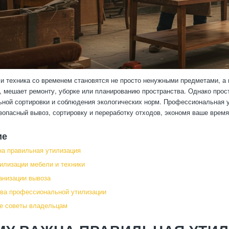
и техника со временем становятся не просто ненужными предметами, а
, мешает ремонту, уборке или планированию пространства. Однако про
ьной сортировки и соблюдения экологических норм. Профессиональная у
зопасный вывоз, сортировку и переработку отходов, экономя ваше время
ие
а правильная утилизация
тилизации мебели и техники
анизации вывоза
ва профессиональной утилизации
е советы владельцам