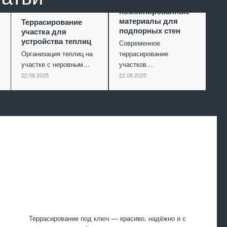
Комбинированные
материалы для
Террасирование
подпорных стен
участка для
устройства теплиц
Современное
Организация теплиц на
террасирование
участке с неровным…
участков…
22.08.2025
22.08.2025
Произведем
работы
Террасирование под ключ — красиво, надёжно и с