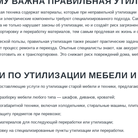
МУ ВАЖНА ПРАВИЛЬНАЯ УТИ
ая техника содержат материалы, которые при неправильной утилизации 
 и электрические компоненты требуют специализированного подхода. С
а не только нарушает законы об утилизации, но и создаёт риск загрязн
ортировку и переработку материалов, тем самым продлевая их жизнь и
еской пользы, правильная утилизация также решает практические задач
ет процесс ремонта и переезда. Опытные специалисты знают, как аккура
готовить их к транспортировке. Это снижает риск повреждений дома, меб
И ПО УТИЛИЗАЦИИ МЕБЕЛИ И
оставляющие услуги по утилизации старой мебели и техники, предлага
разборку мебели любого типа — шкафов, диванов, кроватей;
огабаритной техники, включая холодильники, стиральные машины, плит
защиту предметов при перевозке;
материалов для последующей переработки или утилизации;
овку на специализированные пункты утилизации или переработки.