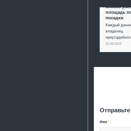
Террасиров
способ уве
площадь п
посадки
Каждый дачни
владелец
приусадебно
22.08.2025
Отправьте
Имя
*