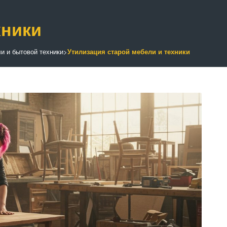
хники
и и бытовой техники
>
Утилизация старой мебели и техники