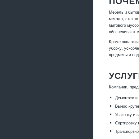
ПОЧЕ
Мебель и бытов
металл, стекло
бытового мусор
обеспечивают с
Кроме экологич
уборку, ускоря
предметы и под
УСЛУГ
Компании, пред
Демонтаж и 
Вынос крупн
Упаковку и 
Сортировку 
Транспортир