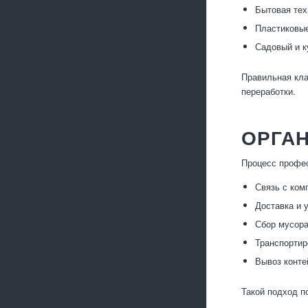
Бытовая тех
Пластиковые
Садовый и к
Правильная кла
переработки.
ОРГА
Процесс профес
Связь с ком
Доставка и 
Сбор мусора
Транспортир
Вывоз конте
Такой подход п