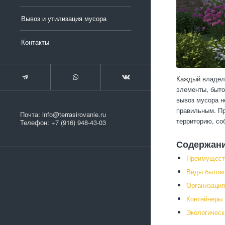
Вывоз и утилизация мусора
Контакты
Каждый владеле
элементы, быто
вывоз мусора н
правильным. Пр
Почта:
info@terrasirovanie.ru
территорию, со
Телефон:
+7 (916) 948-43-03
Содержан
Преимуществ
Виды бытово
Организация
Контейнеры 
Экологическ