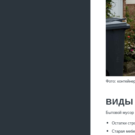
Фото: контейне
ВИДЫ
Бытовой мусор 
Остатки стр
Старая мебе