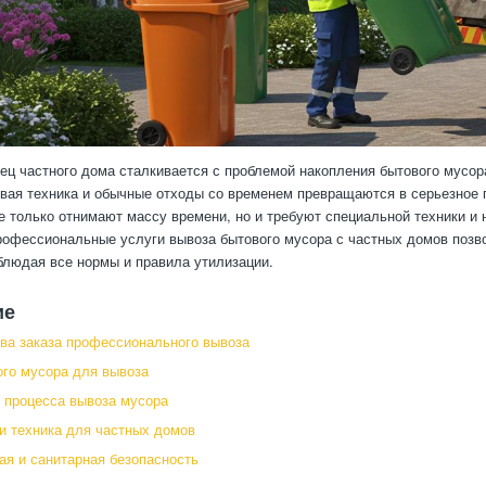
ц частного дома сталкивается с проблемой накопления бытового мусор
вая техника и обычные отходы со временем превращаются в серьезное 
е только отнимают массу времени, но и требуют специальной техники и 
офессиональные услуги вывоза бытового мусора с частных домов позв
блюдая все нормы и правила утилизации.
ие
а заказа профессионального вывоза
го мусора для вывоза
 процесса вывоза мусора
и техника для частных домов
ая и санитарная безопасность