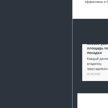
эффективно и б
Террасиров
способ уве
площадь п
посадки
Каждый дачни
владелец
приусадебно
22.08.2025