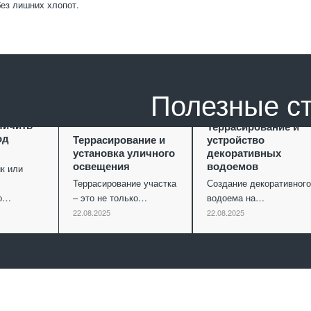
ез лишних хлопот.
Полезные с
ание как
личить
Террасирование и
од
Террасирование и
устройство
установка уличного
декоративных
освещения
водоемов
к или
Террасирование участка
Создание декоративного
го…
– это не только…
водоема на…
22.08.2025
22.08.2025