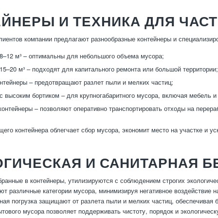
ЙНЕРЫ И ТЕХНИКА ДЛЯ ЧАС
лиентов компании предлагают разнообразные контейнеры и специализир
8–12 м³ – оптимальны для небольшого объема мусора;
15–20 м³ – подходят для капитального ремонта или большой территории;
нтейнеры – предотвращают разлет пыли и мелких частиц;
с высоким бортиком – для крупногабаритного мусора, включая мебель и 
онтейнеры – позволяют оперативно транспортировать отходы на перер
его контейнера облегчает сбор мусора, экономит место на участке и ус
ОГИЧЕСКАЯ И САНИТАРНАЯ 
бранные в контейнеры, утилизируются с соблюдением строгих экологиче
ют различные категории мусора, минимизируя негативное воздействие 
ая погрузка защищают от разлета пыли и мелких частиц, обеспечивая б
ытового мусора позволяет поддерживать чистоту, порядок и экологичес