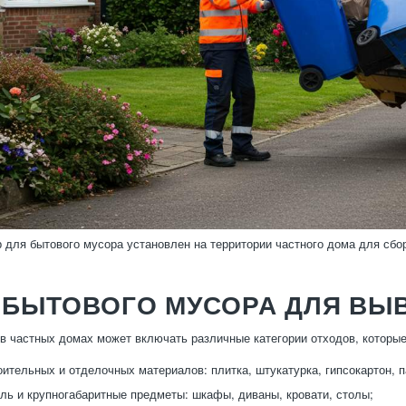
р для бытового мусора установлен на территории частного дома для сбо
 БЫТОВОГО МУСОРА ДЛЯ ВЫ
в частных домах может включать различные категории отходов, которые
оительных и отделочных материалов: плитка, штукатурка, гипсокартон, п
ль и крупногабаритные предметы: шкафы, диваны, кровати, столы;