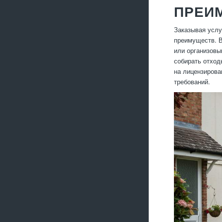
ПРЕИ
Заказывая услу
преимуществ. В
или организовы
собирать отход
на лицензирова
требований.