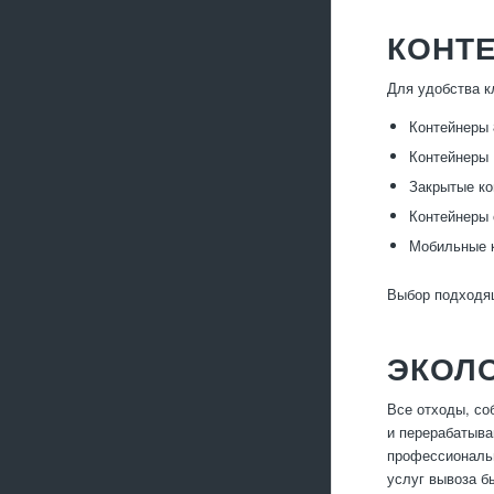
КОНТЕ
Для удобства к
Контейнеры 
Контейнеры 
Закрытые ко
Контейнеры 
Мобильные к
Выбор подходящ
ЭКОЛ
Все отходы, со
и перерабатыва
профессиональн
услуг вывоза б