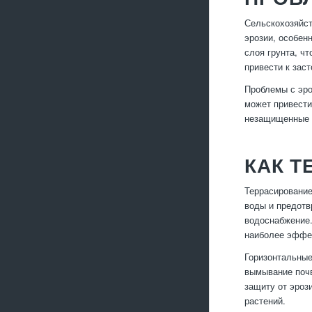
Сельскохозяйст
эрозии, особен
слоя грунта, ч
привести к заст
Проблемы с эро
может привести
незащищенные с
КАК 
Террасирование
воды и предотв
водоснабжение.
наиболее эффек
Горизонтальные
вымывание почв
защиту от эроз
растений.