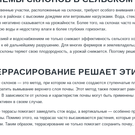
венные участки, расположенные на склонах, требуют особого внимания
но в районах с высокими дождями или ветровыми нагрузками. Вода, сте
то негативно сказывается на урожайности. Более того, на склонах часто
ою воды и недостатку влаги в более глубоких горизонтах.
зией и водоснабжением не только снижают эффективность сельского хо
 к её дальнейшему разрушению. Для многих фермеров и землевладельце
клоны теряют свою плодородность, а урожай снижается. Поэтому решен
ТЕРРАСИРОВАНИЕ РЕШАЕТ ЭТ
 склонов — это метод, при котором на склоне создаются ступенчатые пл
ратить вымывание верхнего слоя почвы. Этот метод также помогает рав
 В зависимости от уклона и характеристик почвы могут быть применены
тивен в своем случае.
 террасы помогают замедлить сток воды, а вертикальные — особенно 
ы. Помимо этого, на террасах часто высаживаются растения, которые 
ии. Таким образом, террасирование не только помогает сохранить почву,