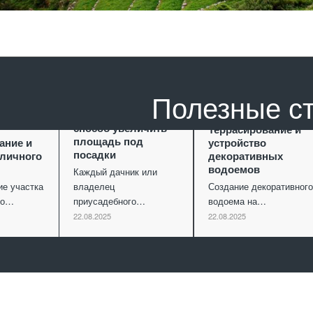
Полезные с
Террасирование как
способ увеличить
Террасирование и
площадь под
ание и
устройство
посадки
уличного
декоративных
водоемов
Каждый дачник или
ие участка
владелец
Создание декоративного
ко…
приусадебного…
водоема на…
22.08.2025
22.08.2025