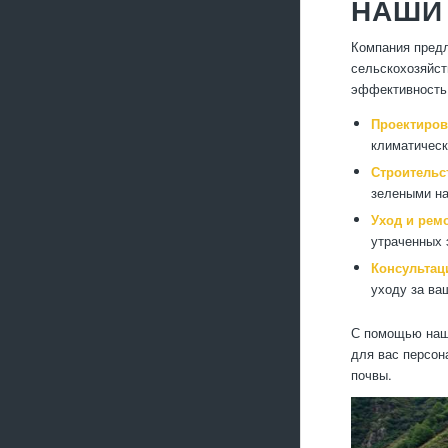
НАШИ
Компания предл
сельскохозяйст
эффективность
Проектиров
климатическ
Строительс
зелеными на
Уход и ремо
утраченных 
Консультац
уходу за ва
С помощью наши
для вас персон
почвы.