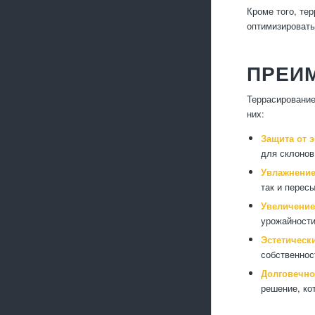
Кроме того, те
оптимизировать
ПРЕИ
Террасирование
них:
Защита от э
для склонов
Увлажнение
так и перес
Увеличение
урожайности
Эстетическ
собственнос
Долговечно
решение, ко