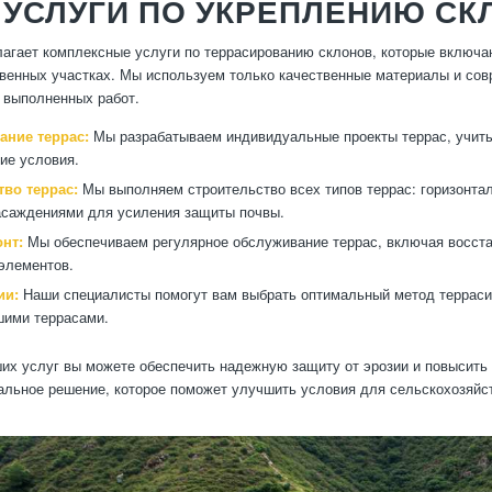
 УСЛУГИ ПО УКРЕПЛЕНИЮ СК
агает комплексные услуги по террасированию склонов, которые включаю
венных участках. Мы используем только качественные материалы и совр
 выполненных работ.
ание террас:
Мы разрабатываем индивидуальные проекты террас, учитыв
ие условия.
тво террас:
Мы выполняем строительство всех типов террас: горизонта
саждениями для усиления защиты почвы.
нт:
Мы обеспечиваем регулярное обслуживание террас, включая восста
элементов.
ии:
Наши специалисты помогут вам выбрать оптимальный метод терраси
шими террасами.
х услуг вы можете обеспечить надежную защиту от эрозии и повысить
альное решение, которое поможет улучшить условия для сельскохозяйс