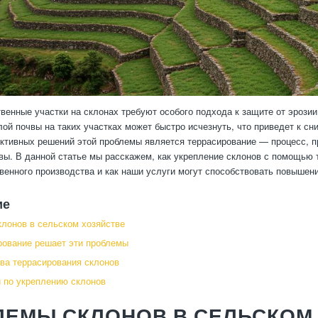
венные участки на склонах требуют особого подхода к защите от эрозии
ой почвы на таких участках может быстро исчезнуть, что приведет к с
тивных решений этой проблемы является террасирование — процесс, пр
вы. В данной статье мы расскажем, как укрепление склонов с помощью
венного производства и как наши услуги могут способствовать повыше
ие
лонов в сельском хозяйстве
рование решает эти проблемы
а террасирования склонов
 по укреплению склонов
ЛЕМЫ СКЛОНОВ В СЕЛЬСКОМ