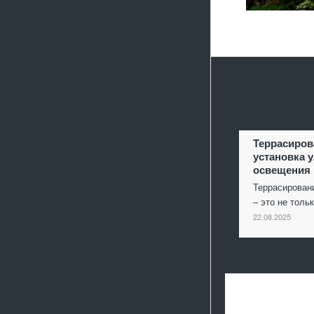
Террасиров
установка 
освещения
Террасирован
– это не толь
22.08.2025