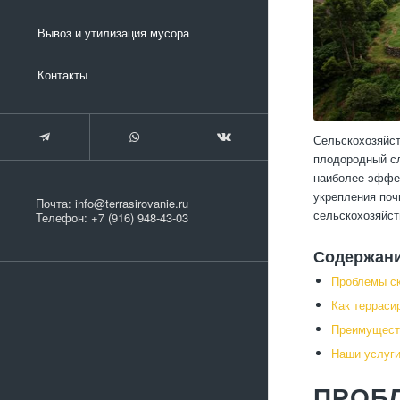
Вывоз и утилизация мусора
Контакты
Сельскохозяйст
плодородный сл
наиболее эффек
укрепления поч
Почта:
info@terrasirovanie.ru
сельскохозяйст
Телефон:
+7 (916) 948-43-03
Содержан
Проблемы ск
Как терраси
Преимуществ
Наши услуги
ПРОБ