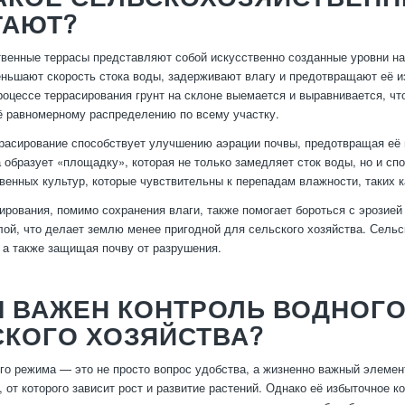
ТАЮТ?
венные террасы представляют собой искусственно созданные уровни на
ьшают скорость стока воды, задерживают влагу и предотвращают её и
процессе террасирования грунт на склоне выемается и выравнивается, чт
ё равномерному распределению по всему участку.
ррасирование способствует улучшению аэрации почвы, предотвращая её 
 образует «площадку», которая не только замедляет сток воды, но и спо
венных культур, которые чувствительны к перепадам влажности, таких к
ирования, помимо сохранения влаги, также помогает бороться с эрозией 
ой, что делает землю менее пригодной для сельского хозяйства. Сель
, а также защищая почву от разрушения.
М ВАЖЕН КОНТРОЛЬ ВОДНОГО
КОГО ХОЗЯЙСТВА?
го режима — это не просто вопрос удобства, а жизненно важный элемен
, от которого зависит рост и развитие растений. Однако её избыточное 