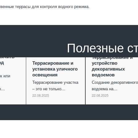
венные террасы для контроля водного режима.
Полезные с
ание как
личить
Террасирование и
од
Террасирование и
устройство
установка уличного
декоративных
освещения
водоемов
к или
Террасирование участка
Создание декоративного
го…
– это не только…
водоема на…
22.08.2025
22.08.2025