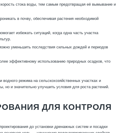
корость стока воды, тем самым предотвращая её вымывание и
роникать в почву, обеспечивая растения необходимой
могает избежать ситуаций, когда одна часть участка
льтур.
можно уменьшить последствия сильных дождей и периодов
олее эффективному использованию природных осадков, что
 водного режима на сельскохозяйственных участках и
ы, но и значительно улучшить условия для роста растений.
РОВАНИЯ ДЛЯ КОНТРОЛЯ
проектирования до установки дренажных систем и посадки
 где основная цель — улучшение водоудерживающих свойств