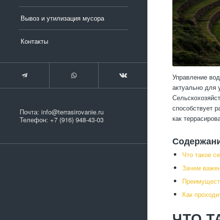
Вывоз и утилизация мусора
Контакты
Управление вод
актуально для 
Сельскохозяйст
способствует р
Почта:
info@terrasirovanie.ru
как террасиров
Телефон:
+7 (916) 948-43-03
Содержан
Что такое с
Зачем важен
Преимуществ
Как проходи
ЧТО Т