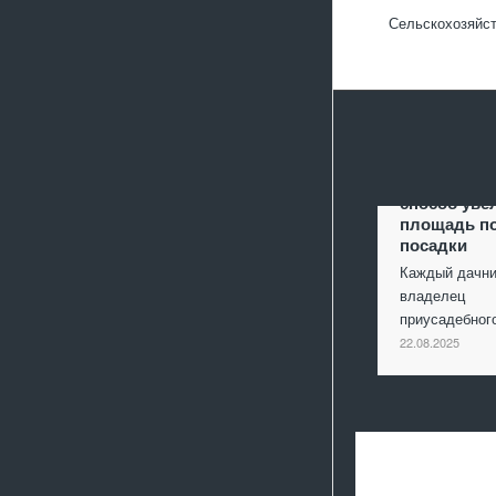
Сельскохозяйст
Террасиров
способ уве
площадь п
посадки
Каждый дачни
владелец
приусадебно
22.08.2025