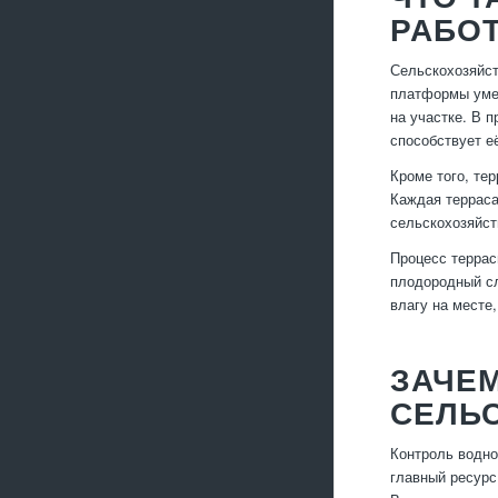
РАБО
Сельскохозяйст
платформы умен
на участке. В 
способствует е
Кроме того, те
Каждая терраса
сельскохозяйст
Процесс террас
плодородный сл
влагу на месте
ЗАЧЕ
СЕЛЬС
Контроль водно
главный ресурс