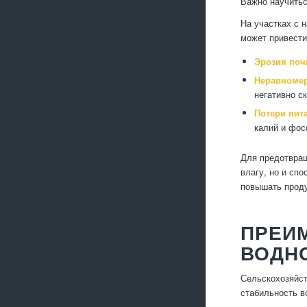
Важно научитьс
На участках с 
может привести
Эрозия поч
Неравномер
негативно с
Потери пит
калий и фос
Для предотвращ
влагу, но и сп
повышать проду
ПРЕИ
ВОДН
Сельскохозяйс
стабильность в