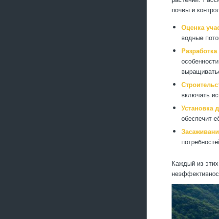
почвы и контро
Оценка учас
водные пото
Разработка 
особенности
выращиватьс
Строительс
включать ис
Установка 
обеспечит е
Засаживани
потребносте
Каждый из этих
неэффективност