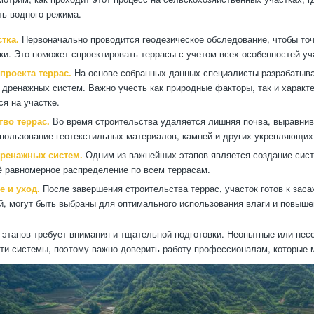
ль водного режима.
тка.
Первоначально проводится геодезическое обследование, чтобы точ
ки. Это поможет спроектировать террасы с учетом всех особенностей уч
проекта террас.
На основе собранных данных специалисты разрабатыва
 дренажных систем. Важно учесть как природные факторы, так и характ
я на участке.
тво террас.
Во время строительства удаляется лишняя почва, выравнив
пользование геотекстильных материалов, камней и других укрепляющих
дренажных систем.
Одним из важнейших этапов является создание сист
ё равномерное распределение по всем террасам.
е и уход.
После завершения строительства террас, участок готов к зас
й, могут быть выбраны для оптимального использования влаги и повыше
 этапов требует внимания и тщательной подготовки. Неопытные или нес
и системы, поэтому важно доверить работу профессионалам, которые м