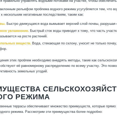
я правильно управлять водными потоками на участке, чтобы обеспечить
наклонным рельефом проблема водного режима усугубляется тем, что вод
 к нескольким негативным последствиям, таким как:
вы.
Быстро движущаяся вода вымывает верхний слой почвы, разрушая е
ное увлажнение.
Быстрый сток воды приводит к тому, что часть участк
казывается на росте растений.
ательных веществ.
Вода, стекающая по склону, уносит не только почву,
фор.
ения этих проблем необходимо внедрять методы, такие как сельскохозя
особствуют её равномерному распределению по всему участку. Это позв
ктивность земельных угодий.
МУЩЕСТВА СЕЛЬСКОХОЗЯЙСТ
ОГО РЕЖИМА
твенные террасы обеспечивают множество преимуществ, которые прямо
одного режима. Рассмотрим эти преимущества более подробно: