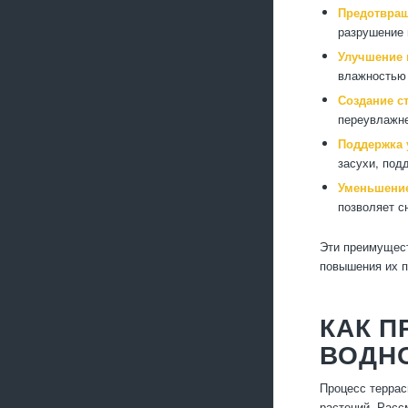
Предотвра
разрушение 
Улучшение 
влажностью 
Создание с
переувлажне
Поддержка 
засухи, под
Уменьшение
позволяет с
Эти преимущест
повышения их п
КАК П
ВОДН
Процесс террас
растений. Расс