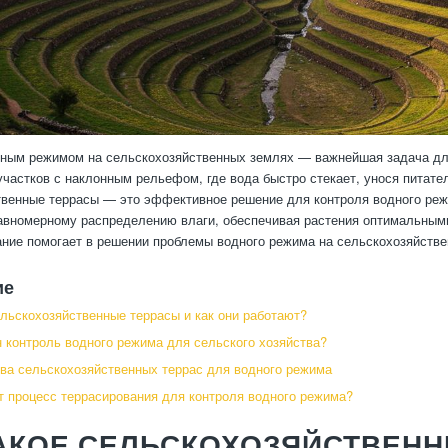
ным режимом на сельскохозяйственных землях — важнейшая задача для
участков с наклонным рельефом, где вода быстро стекает, унося питате
венные террасы — это эффективное решение для контроля водного режи
авномерному распределению влаги, обеспечивая растения оптимальными
ание помогает в решении проблемы водного режима на сельскохозяйстве
ие
ельскохозяйственные террасы и как они работают?
 контроль водного режима для сельского хозяйства?
а сельскохозяйственных террас для водного режима
т процесс террасирования для контроля водного режима?
АКОЕ СЕЛЬСКОХОЗЯЙСТВЕНН