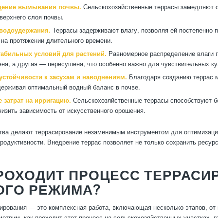
щение вымывания почвы.
Сельскохозяйственные террасы замедляют с
верхнего слоя почвы.
водоудержания.
Террасы задерживают влагу, позволяя ей постепенно п
на протяжении длительного времени.
табильных условий для растений.
Равномерное распределение влаги по
на, а другая — пересушена, что особенно важно для чувствительных ку
устойчивости к засухам и наводнениям.
Благодаря созданию террас 
держивая оптимальный водный баланс в почве.
 затрат на ирригацию.
Сельскохозяйственные террасы способствуют б
низить зависимость от искусственного орошения.
ва делают террасирование незаменимым инструментом для оптимизации
родуктивности. Внедрение террас позволяет не только сохранить ресурс
РОХОДИТ ПРОЦЕСС ТЕРРАСИ
ОГО РЕЖИМА?
ирования — это комплексная работа, включающая несколько этапов, от 
мотрим, как проходит этот процесс на сельскохозяйственных участках,