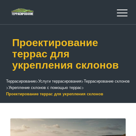
Проектирование
террас для
укрепления склонов
Террасирование
>
Услуги террасирования
>
Террасирование склонов
>
Укрепление склонов с помощью террас
>
Проектирование террас для укрепления склонов