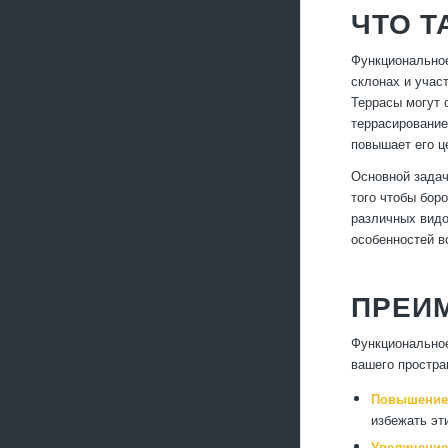
ЧТО Т
Функциональное
склонах и учас
Террасы могут 
террасирование
повышает его ц
Основной задач
того чтобы бор
различных видо
особенностей в
ПРЕИ
Функциональное
вашего простра
Повышение 
избежать эт
Увеличение 