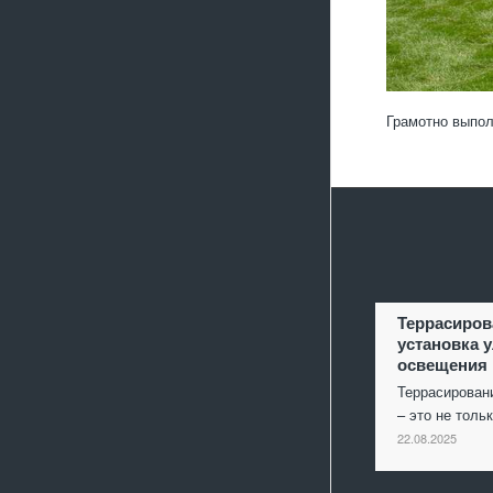
Грамотно выпол
Террасиров
установка 
освещения
Террасирован
– это не толь
22.08.2025