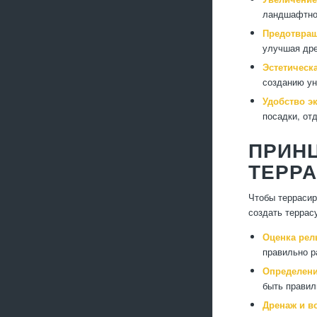
ландшафтног
Предотвращ
улучшая др
Эстетическ
созданию ун
Удобство э
посадки, от
ПРИН
ТЕРР
Чтобы террасир
создать террас
Оценка рел
правильно р
Определени
быть правил
Дренаж и в