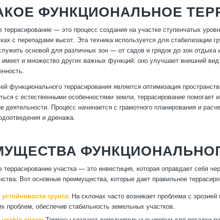
АКОЕ ФУНКЦИОНАЛЬНОЕ ТЕР
 террасирование — это процесс создания на участке ступенчатых уровне
тках с перепадами высот. Эта техника используется для стабилизации г
служить основой для различных зон — от садов и грядок до зон отдыха и
 имеет и множество других важных функций: оно улучшает внешний вид 
енность.
ей функционального террасирования является оптимизация пространств
оться с естественными особенностями земли, террасирование помогает и
в деятельности. Процесс начинается с грамотного планирования и расче
одоотведения и дренажа.
МУЩЕСТВА ФУНКЦИОНАЛЬНО
 террасирование участка — это инвестиция, которая оправдает себя че
нства. Вот основные преимущества, которые дает правильное террасиро
устойчивости грунта:
На склонах часто возникает проблема с эрозие
их проблем, обеспечив стабильность земельных участков.
usable space:
Террасы создают дополнительные уровни для посадки рас