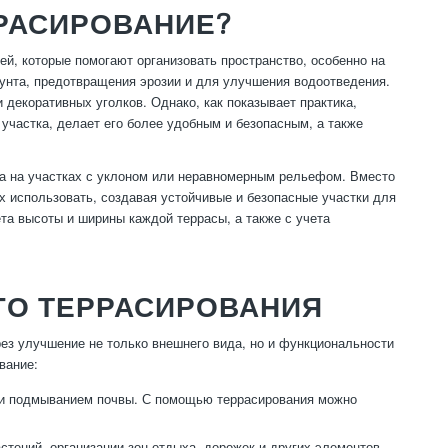
РАСИРОВАНИЕ?
й, которые помогают организовать пространство, особенно на
рунта, предотвращения эрозии и для улучшения водоотведения.
 декоративных уголков. Однако, как показывает практика,
участка, делает его более удобным и безопасным, а также
а на участках с уклоном или неравномерным рельефом. Вместо
х использовать, создавая устойчивые и безопасные участки для
та высоты и ширины каждой террасы, а также с учета
ГО ТЕРРАСИРОВАНИЯ
рез улучшение не только внешнего вида, но и функциональности
вание:
й и подмыванием почвы. С помощью террасирования можно
тений, организации зон отдыха, дорожек и других элементов