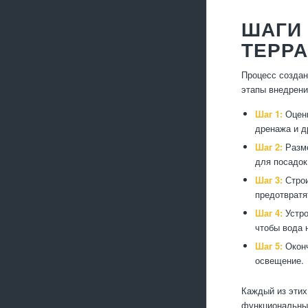
ШАГИ
ТЕРР
Процесс создан
этапы внедрени
Шаг 1:
Оценк
дренажа и д
Шаг 2:
Разме
для посадок
Шаг 3:
Строи
предотвратя
Шаг 4:
Устро
чтобы вода 
Шаг 5:
Оконч
освещение.
Каждый из этих
функциональны