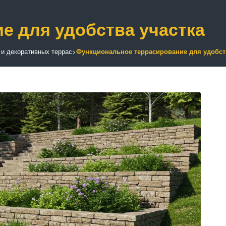
е для удобства участка
и декоративных террас
>
Функциональное террасирование для удобст