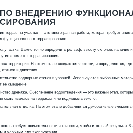
 ПО ВНЕДРЕНИЮ ФУНКЦИОНА
АСИРОВАНИЯ
ия террас на участке — это многогранная работа, которая требует вни
я функционального террасирования:
а участка. Важно точно определить рельеф, высоту склонов, наличие и
ругие элементы террасирования.
тка территории. На этом этапе создаются чертежи, и определяется, где
, отдыха и движения.
тельство подпорных стенок и уровней. Используются выбранные матери
т её смещение.
йство дренажа. Обеспечение водоотведения — это важный этап, который
не скапливалась на террасах и не подмывала землю.
ательная отделка. На этом этапе добавляются декоративные элементы, 
 шагов требует внимательности и точности, чтобы итоговый результат б
м и удобным для эксплуатации.