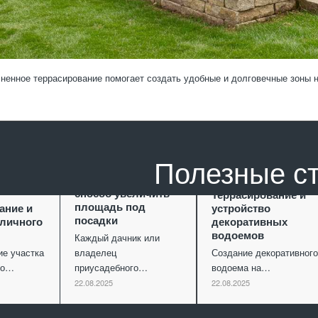
ненное террасирование помогает создать удобные и долговечные зоны н
Полезные с
Террасирование как
способ увеличить
Террасирование и
площадь под
ание и
устройство
посадки
уличного
декоративных
водоемов
Каждый дачник или
ие участка
владелец
Создание декоративного
ко…
приусадебного…
водоема на…
22.08.2025
22.08.2025