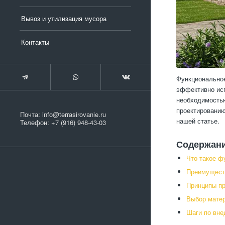
Вывоз и утилизация мусора
Контакты
Функциональное
эффективно исп
необходимостью
проектированию
Почта:
info@terrasirovanie.ru
нашей статье.
Телефон:
+7 (916) 948-43-03
Содержан
Что такое ф
Преимущест
Принципы пр
Выбор матер
Шаги по вне