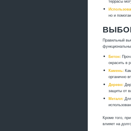
террасы мог
Использова
но и помога
ВЫБО
Правильный выб
функциональны
Бетон:
Прочн
окрасить в 
Камень:
Кам
органично в
Дерево:
Дер
защиты от в
Металл:
Для
использован
Кроме того, пр
влияет на долг