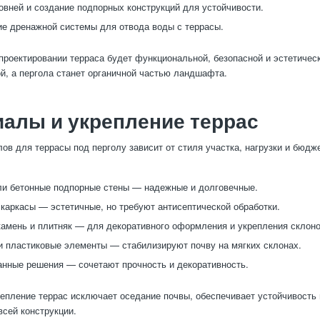
овней и создание подпорных конструкций для устойчивости.
е дренажной системы для отвода воды с террасы.
проектировании терраса будет функциональной, безопасной и эстетичес
й, а пергола станет органичной частью ландшафта.
алы и укрепление террас
ов для террасы под перголу зависит от стиля участка, нагрузки и бюдж
и бетонные подпорные стены — надежные и долговечные.
каркасы — эстетичные, но требуют антисептической обработки.
амень и плитняк — для декоративного оформления и укрепления склоно
и пластиковые элементы — стабилизируют почву на мягких склонах.
нные решения — сочетают прочность и декоративность.
епление террас исключает оседание почвы, обеспечивает устойчивость 
всей конструкции.