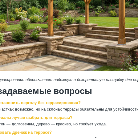
ррасирование обеспечивает надежную и декоративную площадку для п
 задаваемые вопросы
становить перголу без террасирования?
частках возможно, но на склонах террасы обязательны для устойчивости
риалы лучше выбрать для террасы?
тон — долговечны, дерево — красиво, но требует ухода.
овать дренаж на террасе?