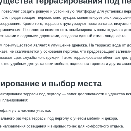
щества террасирования под пе
 позволяет создать ровную и устойчивую платформу для установки пер
. Это предотвращает перекос конструкции, минимизирует риск разрушен
сооружения. Кроме того, террасы структурируют пространство, визуальн
армоничным. Появляется возможность комбинировать зоны отдыха с де
етниками и садовыми дорожками, создавая единый стиль ландшафта.
 преимуществом является улучшение дренажа. На террасах вода от д
кает, не скапливается у основания перголы, что предотвращает загнива
вышает срок службы конструкции. Также террасирование облегчает досту
нство удобным для установки мебели, подвесных горшков и других аксе
ирование и выбор места
ектирование террасы под перголу — залог долговечности и удобства ис
 планирования:
ефа и угла наклона участка.
ального размера террасы под перголу с учетом мебели и декора.
 направления освещения и видовых точек для комфортного отдыха.