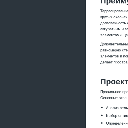
Преиму
Террасирование
крутых склонах
долговечность 
аккуратным и г
элементами, цв
Дополнительным
равномерно сте
элементов и по
делает простра
Проект
Правильное про
Основные этапы
Анализ рель
Выбор оптим
Определение