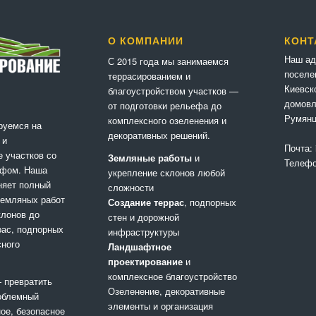
О КОМПАНИИ
КОНТ
Наш ад
С 2015 года мы занимаемся
поселе
террасированием и
Киевск
благоустройством участков —
домовл
от подготовки рельефа до
Румянц
комплексного озеленения и
руемся на
декоративных решений.
 и
Почта:
е участков со
Земляные работы
и
Телеф
фом. Наша
укрепление склонов любой
няет полный
сложности
 земляных работ
Создание террас
, подпорных
клонов до
стен и дорожной
рас, подпорных
инфраструктуры
сного
Ландшафтное
проектирование
и
комплексное благоустройство
 превратить
Озеленение, декоративные
облемный
элементы и организация
ное, безопасное