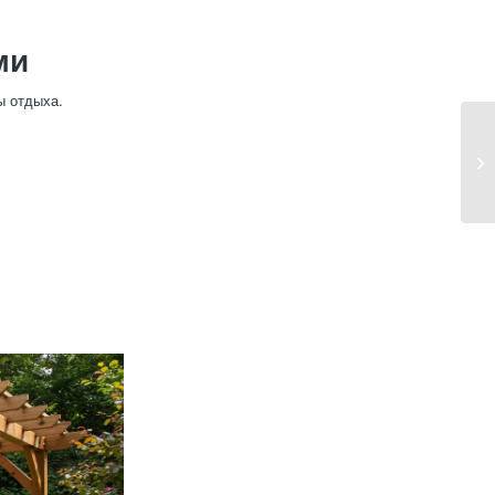
ми
ы отдыха.