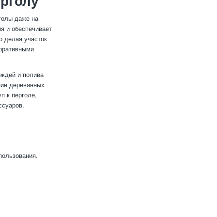
рголу
голы даже на
ия и обеспечивает
о делая участок
коративными
ождей и полива
ние деревянных
п к перголе,
ссуаров.
пользования.