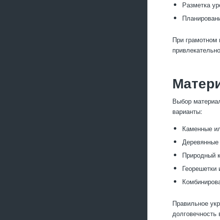
Разметка ур
Планировани
При грамотном 
привлекательно
Матери
Выбор материал
варианты:
Каменные ил
Деревянные 
Природный к
Георешетки 
Комбинирова
Правильное укр
долговечность 