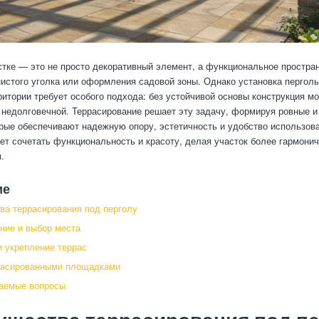
стке — это не просто декоративный элемент, а функциональное простра
нистого уголка или оформления садовой зоны. Однако установка перголы
ритории требует особого подхода: без устойчивой основы конструкция м
 недолговечной. Террасирование решает эту задачу, формируя ровные 
рые обеспечивают надежную опору, эстетичность и удобство использова
ет сочетать функциональность и красоту, делая участок более гармони
.
ие
а террасирования под перголу
ние и выбор места
 укрепление террас
ррасированными площадками
ваемые вопросы