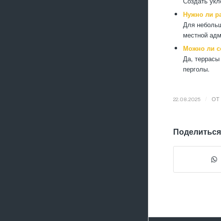
Создать укл
Нужно ли р
Для небольш
местной адм
Можно ли с
Да, террасы
перголы.
/
22.08.2025
ОТ
Поделиться