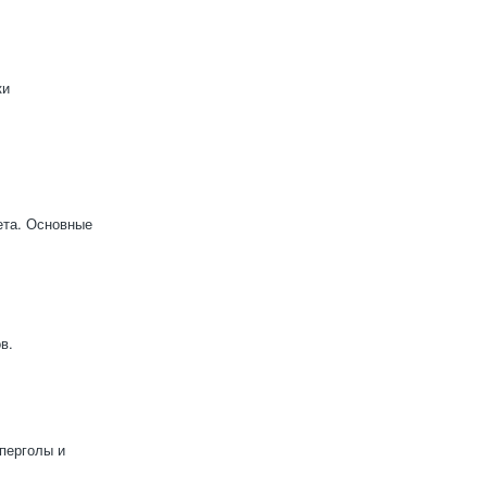
ки
ета. Основные
в.
перголы и