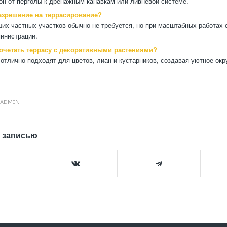
он от перголы к дренажным канавкам или ливневой системе.
азрешение на террасирование?
их частных участков обычно не требуется, но при масштабных работах с
инистрации.
очетать террасу с декоративными растениями?
 отлично подходят для цветов, лиан и кустарников, создавая уютное ок
ADMIN
 записью