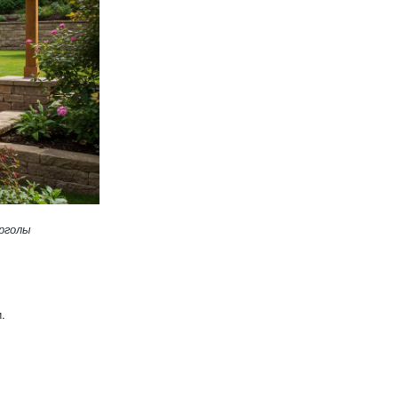
ерголы
.