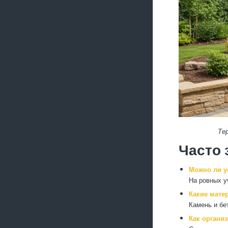
Те
Часто
Можно ли у
На ровных у
Какие мате
Камень и бе
Как организ