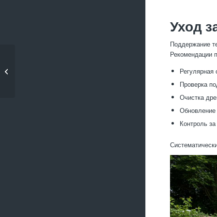
Уход 
Поддержание те
Рекомендации п
Террасирование для
Регулярная 
сельскохозяйственных...
Проверка по
Очистка дре
Обновление 
Контроль за
Систематически