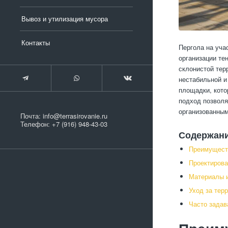
Вывоз и утилизация мусора
Контакты
Пергола на уча
организации те
склонистой тер
нестабильной и
площадки, кото
подход позволя
организованным
Почта:
info@terrasirovanie.ru
Телефон:
+7 (916) 948-43-03
Содержан
Преимуществ
Проектирова
Материалы и
Уход за те
Часто зада