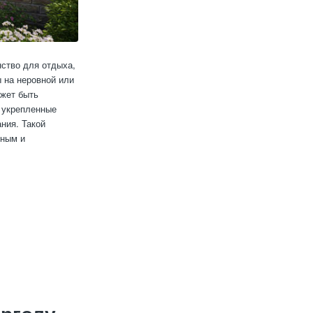
нство для отдыха,
 на неровной или
ожет быть
и укрепленные
ния. Такой
чным и