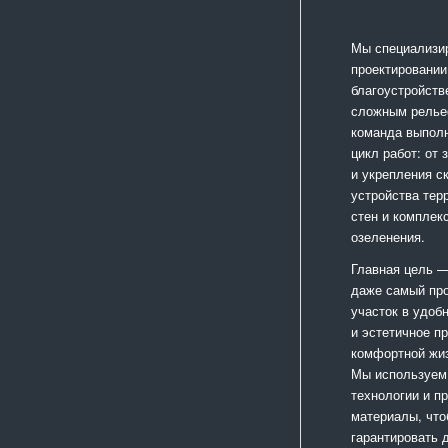
Мы специализи
проектировании
благоустройств
сложным релье
команда выпол
цикл работ: от
и укрепления с
устройства тер
стен и комплек
озеленения.
Главная цель —
даже самый пр
участок в удоб
и эстетичное п
комфортной жиз
Мы используем
технологии и п
материалы, чт
гарантировать 