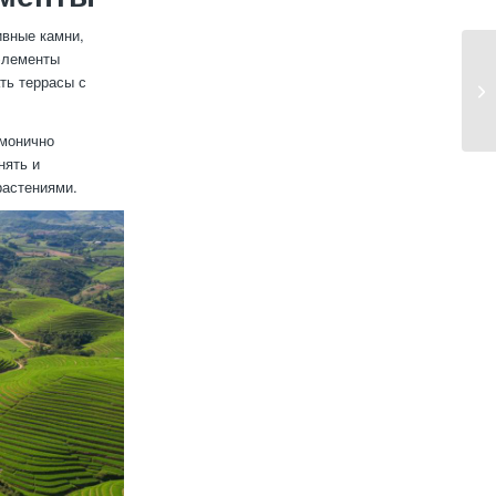
ивные камни,
 элементы
ть террасы с
рмонично
нять и
растениями.