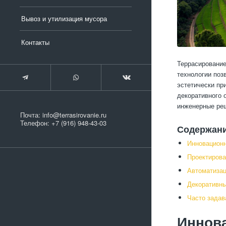
Вывоз и утилизация мусора
Контакты
Террасирование
технологии поз
эстетически пр
декоративного 
инженерные реш
Почта:
info@terrasirovanie.ru
Телефон:
+7 (916) 948-43-03
Содержан
Инновационн
Проектирова
Автоматизац
Декоративн
Часто зада
Иннов