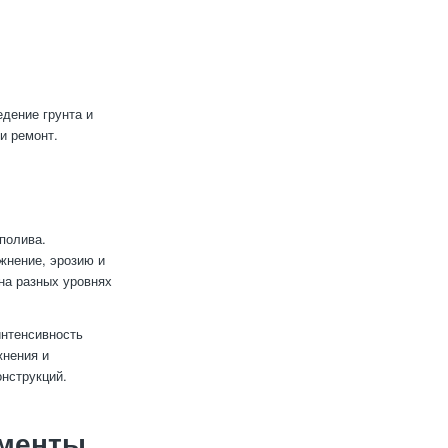
дение грунта и
и ремонт.
полива.
жнение, эрозию и
на разных уровнях
интенсивность
жнения и
онструкций.
ементы