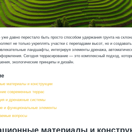
 уже давно перестало быть просто способом удержания грунта на скло
воляют не только укреплять участки с перепадами высот, но и создават
ивлекательные ландшафты, интегрируя элементы дренажа, автоматическ
оформления. Сегодня террасирование — это комплексный подход, котор
ения, экологические принципы и дизайн.
ие
ые материалы и конструкции
ние современных террас
ия и дренажные системы
ые и функциональные элементы
ваемые вопросы
ационные материалы и констру