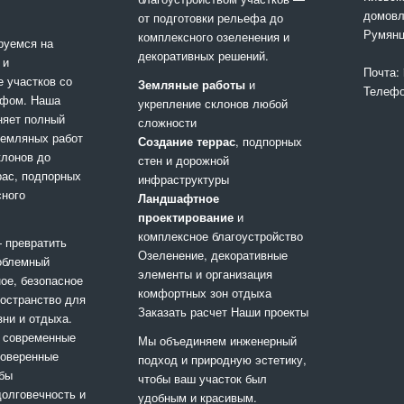
домовл
от подготовки рельефа до
Румянц
комплексного озеленения и
руемся на
декоративных решений.
 и
Почта:
е участков со
Земляные работы
и
Телеф
фом. Наша
укрепление склонов любой
няет полный
сложности
 земляных работ
Создание террас
, подпорных
клонов до
стен и дорожной
рас, подпорных
инфраструктуры
сного
Ландшафтное
проектирование
и
комплексное благоустройство
 превратить
Озеленение, декоративные
облемный
элементы и организация
ное, безопасное
комфортных зон отдыха
ространство для
Заказать расчет
Наши проекты
ни и отдыха.
 современные
Мы объединяем инженерный
роверенные
подход и природную эстетику,
обы
чтобы ваш участок был
долговечность и
удобным и красивым.