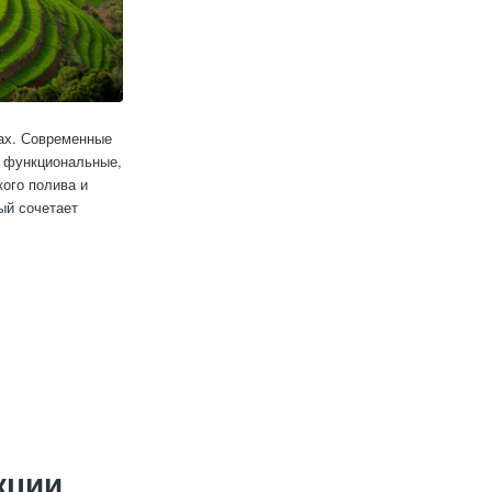
нах. Современные
ь функциональные,
ого полива и
ый сочетает
кции