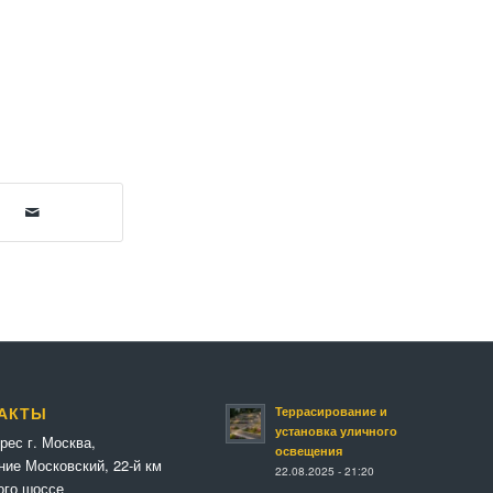
Террасирование и
АКТЫ
установка уличного
рес г. Москва,
освещения
ние Московский, 22-й км
22.08.2025 - 21:20
ого шоссе