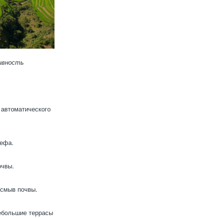
ивность
 автоматического
ьефа.
очвы.
 смыв почвы.
ебольшие террасы