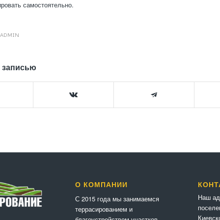
ровать самостоятельно.
ADMIN
 записью
О КОМПАНИИ
КОНТ
Наш ад
С 2015 года мы занимаемся
поселе
террасированием и
Киевск
благоустройством участков —