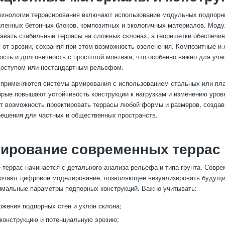
ехнологии террасирования включают использование модульных подпорн
иленных бетонных блоков, композитных и экологичных материалов. Мод
авать стабильные террасы на сложных склонах, а георешетки обеспечи
у от эрозии, сохраняя при этом возможность озеленения. Композитные и 
ость и долговечность с простотой монтажа, что особенно важно для уча
доступом или нестандартным рельефом.
 применяются системы армирования с использованием стальных или пл
орые повышают устойчивость конструкции к нагрузкам и изменению уровн
т возможность проектировать террасы любой формы и размеров, созда
ешения для частных и общественных пространств.
тирование современных террас
 террас начинается с детального анализа рельефа и типа грунта. Совр
ючают цифровое моделирование, позволяющее визуализировать будущи
имальные параметры подпорных конструкций. Важно учитывать:
ожения подпорных стен и уклон склона;
 конструкцию и потенциальную эрозию;