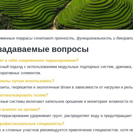
еменные террасы сочетают прочность, функциональность и декорат
 задаваемые вопросы
ет в себя современное террасирование?
сный подход с использованием модульных подпорных систем, дренажа,
коративных элементов.
риалы лучше использовать?
озиты, георешетки и экологичные блоки в зависимости от нагрузки и рел
втоматизировать полив?
нные системы включают капельное орошение и мониторинг влажности п
ы влияют на эрозию?
террасирование удерживает грунт, распределяет воду и предотвращает
профессиональные специалисты?
 и сложных участков рекомендуется привлечение специалистов, хотя н