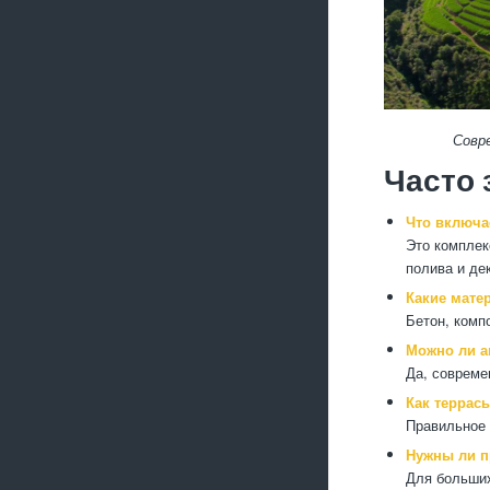
Совр
Часто
Что включа
Это комплек
полива и де
Какие мате
Бетон, комп
Можно ли а
Да, совреме
Как террас
Правильное 
Нужны ли 
Для больших