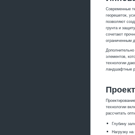
Современные т
георешеток, ус
позволяют созд
грунта и защит
сочетают прочн
ограниченным 
Дополнительно
элементов, кот
технологии даю
ландшафтные р
Проек
Проектирование
технологии вкл
рассчитать опт
Глубину зал
Нагрузку на