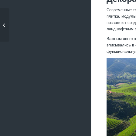
Современные те
плитка, модуль
Террасирование и
позволяют созд
модульные подпорные
ландшафтным о
си�...
Важным аспекто
вписывались в 
функциональную