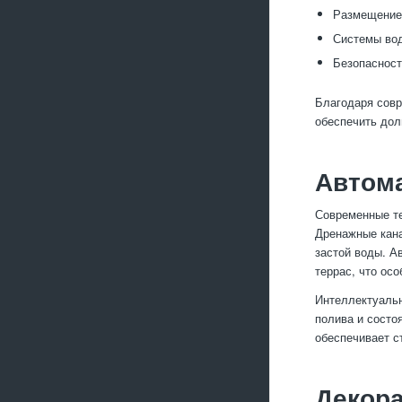
Размещение 
Системы вод
Безопасност
Благодаря совр
обеспечить дол
Автом
Современные те
Дренажные кана
застой воды. А
террас, что ос
Интеллектуальн
полива и состо
обеспечивает с
Декор