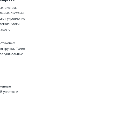
ых систем,
ульные системы
вают укрепление
легкие блоки
стков с
астиковых
я грунта. Такие
вая уникальные
еменные
й участок и