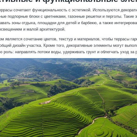
ррасы сочетают функциональность с эстетикой. Используются декорат
ные подпорные блоки с цветниками, газонные решетки и перголы. Такие
авать зоны отдыха, площадки для детей и барбекю, а также интегрирова
свещением и малой архитектурой.
м является сочетание цветов, текстур и материалов, чтобы террасы га
общий дизайн участка. Кроме того, декоративные элементы могут выпол
 роль: направлять потоки воды, удерживать грунт и облегчать уход за 