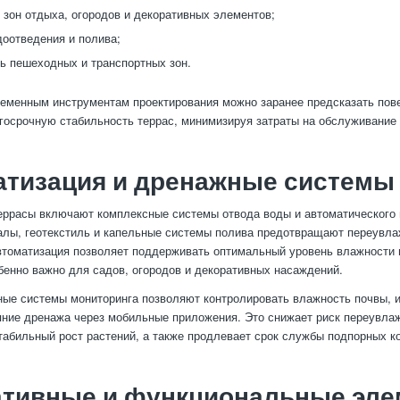
зон отдыха, огородов и декоративных элементов;
оотведения и полива;
ь пешеходных и транспортных зон.
еменным инструментам проектирования можно заранее предсказать пове
госрочную стабильность террас, минимизируя затраты на обслуживание 
атизация и дренажные системы
ррасы включают комплексные системы отвода воды и автоматического 
лы, геотекстиль и капельные системы полива предотвращают переувла
втоматизация позволяет поддерживать оптимальный уровень влажности 
обенно важно для садов, огородов и декоративных насаждений.
ые системы мониторинга позволяют контролировать влажность почвы, 
яние дренажа через мобильные приложения. Это снижает риск переувла
табильный рост растений, а также продлевает срок службы подпорных к
ативные и функциональные эл