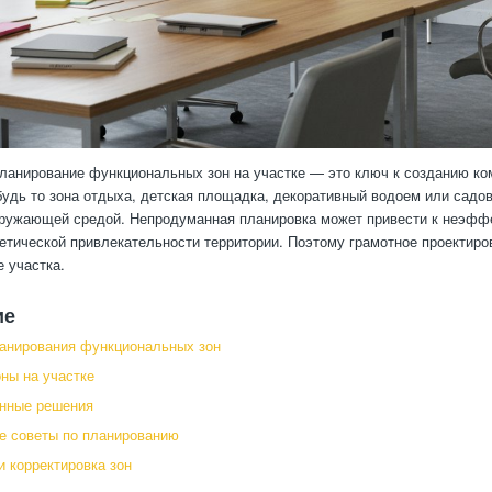
анирование функциональных зон на участке — это ключ к созданию ком
будь то зона отдыха, детская площадка, декоративный водоем или садо
окружающей средой. Непродуманная планировка может привести к неэф
етической привлекательности территории. Поэтому грамотное проектир
е участка.
ие
анирования функциональных зон
ны на участке
анные решения
е советы по планированию
и корректировка зон