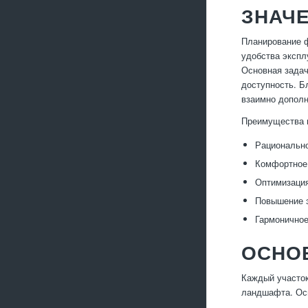
ЗНАЧ
Планирование ф
удобства экспл
Основная задач
доступность. Б
взаимно дополн
Преимущества г
Рационально
Комфортное 
Оптимизация
Повышение э
Гармоничное
ОСНО
Каждый участок
ландшафта. Ос