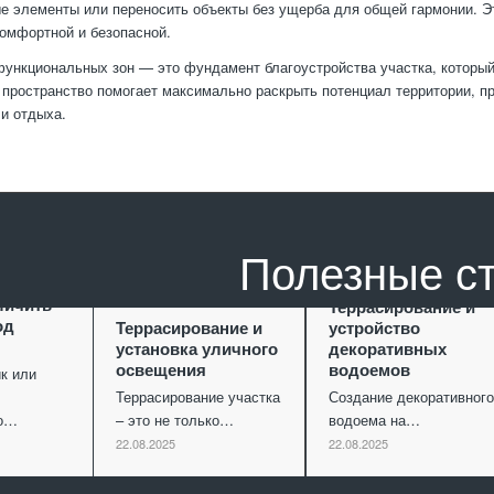
е элементы или переносить объекты без ущерба для общей гармонии. Э
омфортной и безопасной.
ункциональных зон — это фундамент благоустройства участка, который 
 пространство помогает максимально раскрыть потенциал территории, 
 и отдыха.
Полезные с
ание как
личить
Террасирование и
од
Террасирование и
устройство
установка уличного
декоративных
освещения
водоемов
к или
Террасирование участка
Создание декоративного
го…
– это не только…
водоема на…
22.08.2025
22.08.2025