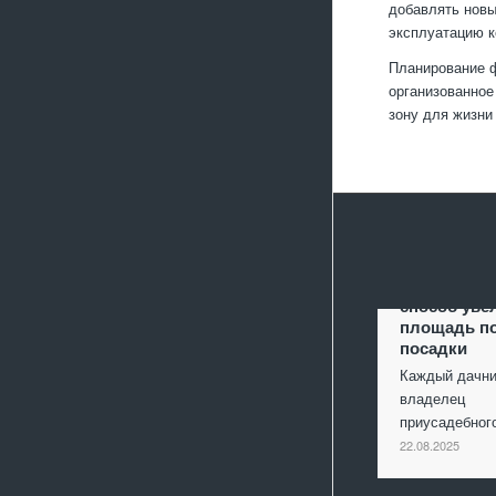
добавлять новы
эксплуатацию к
Планирование ф
организованное
зону для жизни
Террасиров
способ уве
площадь п
посадки
Каждый дачни
владелец
приусадебно
22.08.2025