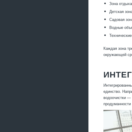
Зона отдыха
Детская зон
Садовая зон
Водные объе
Технические
Каждая зона тр
окружающей ср
ИНТЕ
Интегрированны
единство. Напр
водоочистки — 
продуманности 