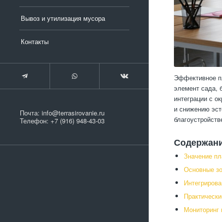
Вывоз и утилизация мусора
Контакты
Эффективное пл
элемент сада, 
интеграции с 
и снижению эст
Почта:
info@terrasirovanie.ru
благоустройств
Телефон:
+7 (916) 948-43-03
Содержан
Значение пл
Основные зо
Интегриров
Практически
Мониторинг 