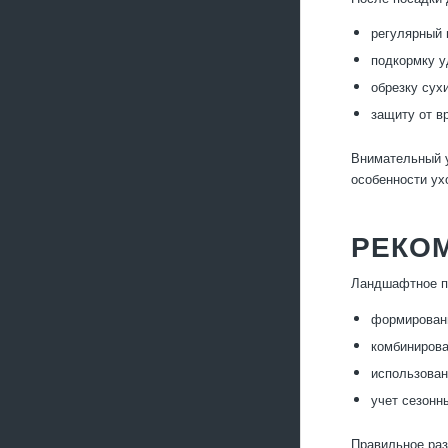
регулярный 
подкормку у
обрезку сух
защиту от в
Внимательный у
особенности ух
РЕКО
Ландшафтное пл
формировани
комбинирова
использован
учет сезонн
Правильное раз