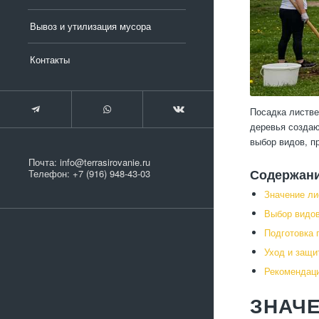
Вывоз и утилизация мусора
Контакты
Посадка листве
деревья создаю
выбор видов, п
Почта:
info@terrasirovanie.ru
Телефон:
+7 (916) 948-43-03
Содержан
Значение ли
Выбор видов
Подготовка 
Уход и защи
Рекомендац
ЗНАЧЕ