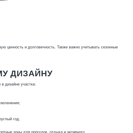
ную ценность и долговечность. Также важно учитывать сезонные
У ДИЗАЙНУ
в дизайне участка:
озеленения;
руглый год.
ртные зоны для прогулок, отдыха и активного