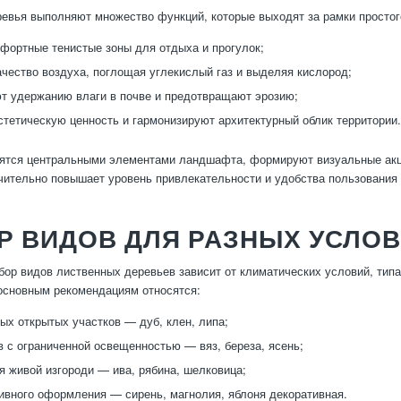
евья выполняют множество функций, которые выходят за рамки простог
фортные тенистые зоны для отдыха и прогулок;
чество воздуха, поглощая углекислый газ и выделяя кислород;
т удержанию влаги в почве и предотвращают эрозию;
тетическую ценность и гармонизируют архитектурный облик территории.
ятся центральными элементами ландшафта, формируют визуальные акце
чительно повышает уровень привлекательности и удобства пользования 
Р ВИДОВ ДЛЯ РАЗНЫХ УСЛО
ор видов лиственных деревьев зависит от климатических условий, тип
основным рекомендациям относятся:
ых открытых участков — дуб, клен, липа;
в с ограниченной освещенностью — вяз, береза, ясень;
я живой изгороди — ива, рябина, шелковица;
ивного оформления — сирень, магнолия, яблоня декоративная.