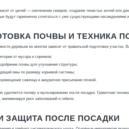
висит от целей — озеленение скверов, создание тенистых аллей или де
рые будут гармонично сочетаться с уже существующими насаждениями и
ТОВКА ПОЧВЫ И ТЕХНИКА П
мости деревьев во многом зависит от правильной подготовки участка. 
ритории от мусора и сорняков;
удобрение почвы для улучшения структуры;
дящей ямы по размеру корневой системы;
размещение саженца и аккуратное присыпание почвой.
е уделяется поливу и мульчированию после посадки. Грамотная техника
е, минимизируя риск заболеваний и гибели.
И ЗАЩИТА ПОСЛЕ ПОСАДКИ
деревья требуют систематического ухода. Основные мероприятия включ