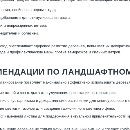
полив, особенно в первые годы;
добрениями для стимулирования роста;
их и поврежденных ветвей;
редителей и болезней.
ход обеспечивает здоровое развитие деревьев, повышает их декоратив
ода и профилактические меры против заморозков и сильных ветров.
МЕНДАЦИИ ПО ЛАНДШАФТНОМ
анирование позволяет максимально эффективно использовать деревья 
е аллей и зон отдыха для улучшения ориентации на территории;
ние с кустарниками и декоративными растениями для многоуровневого 
ие цветов и газонов для создания гармоничного цветового фона;
ых изменений листвы для поддержания визуальной привлекательности к
мещение деревьев не только улучшает внешний вид, но и создает комфо