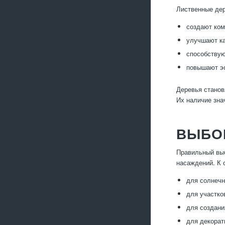
Лиственные дер
создают ком
улучшают ка
способствую
повышают эс
Деревья станов
Их наличие зна
ВЫБО
Правильный выб
насаждений. К 
для солнечн
для участко
для создани
для декорат