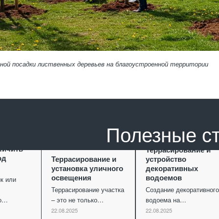
ной посадки лиственных деревьев на благоустроенной территории
Полезные с
ание как
личить
Террасирование и
од
Террасирование и
устройство
установка уличного
декоративных
освещения
водоемов
к или
Террасирование участка
Создание декоративного
го…
– это не только…
водоема на…
22.08.2025
22.08.2025