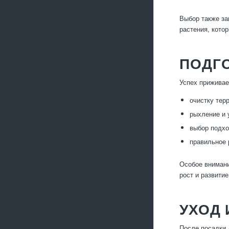
Выбор также за
растения, кото
ПОДГО
Успех приживае
очистку тер
рыхление и 
выбор подхо
правильное 
Особое внимани
рост и развити
УХОД 
После посадки 