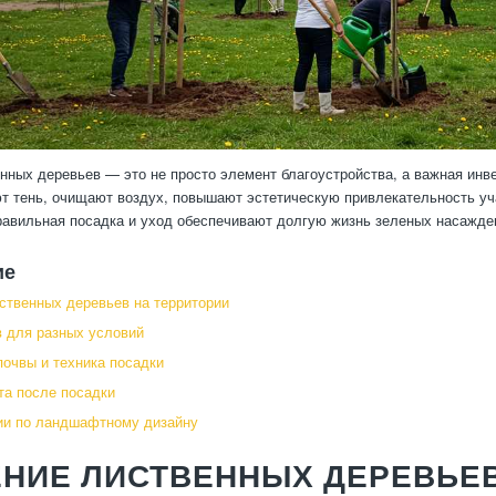
нных деревьев — это не просто элемент благоустройства, а важная инв
т тень, очищают воздух, повышают эстетическую привлекательность у
равильная посадка и уход обеспечивают долгую жизнь зеленых насажде
ие
ственных деревьев на территории
 для разных условий
почвы и техника посадки
та после посадки
ии по ландшафтному дизайну
НИЕ ЛИСТВЕННЫХ ДЕРЕВЬЕВ