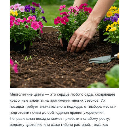
Многолетние цветы — это сердце любого сада, создающее
красочные акценты на протяжении многих сезонов. Их
посадка требует внимательного подхода: от выбора места и
подготовки почвы до соблюдения правил укоренения.
Неправильная посадка может привести к слабому росту,
редкому цветению или даже гибели растений, тогда как